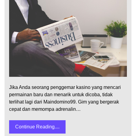
Jika Anda seorang penggemar kasino yang mencari
permainan baru dan menarik untuk dicoba, tidak
terlihat lagi dari Maindomino99. Gim yang bergerak
cepat dan memompa adrenalin…
Continue Reading....