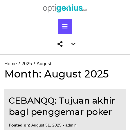
Skip
to
content
Primary
Menu
Account
menu
toggle
Home
2025
August
Month:
August 2025
CEBANQQ: Tujuan akhir
bagi penggemar poker
Posted on:
August 31, 2025
-
admin