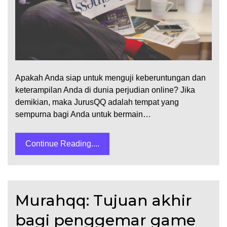
Apakah Anda siap untuk menguji keberuntungan dan
keterampilan Anda di dunia perjudian online? Jika
demikian, maka JurusQQ adalah tempat yang
sempurna bagi Anda untuk bermain…
Continue Reading....
Murahqq: Tujuan akhir
bagi penggemar game