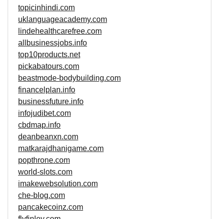
topicinhindi.com
uklanguageacademy.com
lindehealthcarefree.com
allbusinessjobs.info
top10products.net
pickabatours.com
beastmode-bodybuilding.com
financelplan.info
businessfuture.info
infojudibet.com
cbdmap.info
deanbeanxn.com
matkarajdhanigame.com
popthrone.com
world-slots.com
imakewebsolution.com
che-blog.com
pancakecoinz.com
flyfinley.com