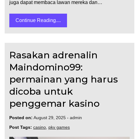
juga dapat membaca lawan mereka dan…
Continue Reading....
Rasakan adrenalin
Maindomino99:
permainan yang harus
dicoba untuk
penggemar kasino
Posted on:
August 29, 2025
-
admin
Post Tags:
casino
,
pkv games