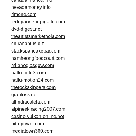
nevadamoney.info
rimene.com
ledepanneur-pigalle.com
dvd-digest.net
theartistsmarketnola.com
chiranaplus.biz
stackspancakebar.com
namheongfoodcourt.com
milanoglasgow.com
hallu-forte3.com
hallu-motion24.com
therockskippers.com
granfoss.net
allindiacafela.com
alpineskiracing2007.com
casino-vulkan-online.net
pitrepower.com
mediatown360.com