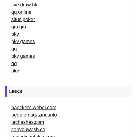
live draw hk
qq online
situs poker
qiu qiu
pkv
pkv games
qq
pkv games
qq
pkv
LINKS
baeckereiweber.com
peoplemagazine.info
techashes.com
canyouwash.co
havadisantalya.com