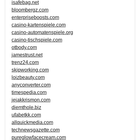
isafebag.net
bloombergz.com
enterpriseboosts.com
casino-kartenspiele.com
casino-automatenspiele.org
casino-tischspiele.com
otbody.com
jamestrust.net
trenz24.com
skipworking.com
loizbeauty.com
anyconverter.com
timespedia.com
jejakkrismon.com
diemthole.biz
ufabetkk.com
allquickmedia.com
technewsgazette.com
pureglowfacecream.com