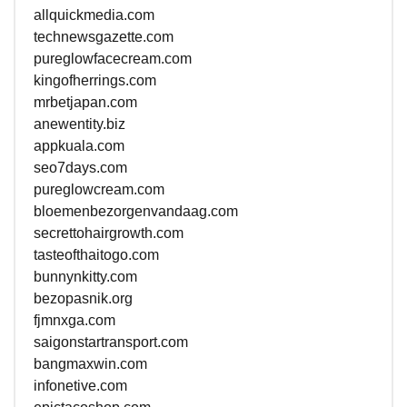
allquickmedia.com
technewsgazette.com
pureglowfacecream.com
kingofherrings.com
mrbetjapan.com
anewentity.biz
appkuala.com
seo7days.com
pureglowcream.com
bloemenbezorgenvandaag.com
secrettohairgrowth.com
tasteofthaitogo.com
bunnynkitty.com
bezopasnik.org
fjmnxga.com
saigonstartransport.com
bangmaxwin.com
infonetive.com