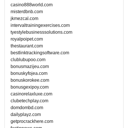
casino888world.com
misterdbnb.com
jkmezcal.com
intervaltrainingexercises.com
tyestylebusinesssolutions.com
royalpoipet.com
thestaurant.com
bestlinktrackingsoftware.com
clublubupoo.com
bonusmazijeu.com
bonuskyfojea.com
bonuskorokee.com
bonusgexipoy.com
casinorelaxluxe.com
clubetechplay.com
domdombd.com
dailyplayz.com
getprocrackhere.com