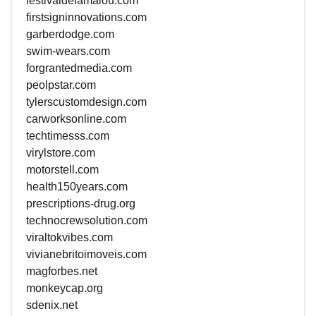
festivaldelamalou.com
firstsigninnovations.com
garberdodge.com
swim-wears.com
forgrantedmedia.com
peolpstar.com
tylerscustomdesign.com
carworksonline.com
techtimesss.com
virylstore.com
motorstell.com
health150years.com
prescriptions-drug.org
technocrewsolution.com
viraltokvibes.com
vivianebritoimoveis.com
magforbes.net
monkeycap.org
sdenix.net