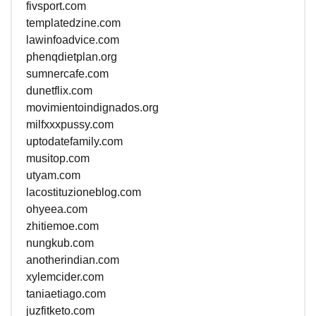
fivsport.com
templatedzine.com
lawinfoadvice.com
phenqdietplan.org
sumnercafe.com
dunetflix.com
movimientoindignados.org
milfxxxpussy.com
uptodatefamily.com
musitop.com
utyam.com
lacostituzioneblog.com
ohyeea.com
zhitiemoe.com
nungkub.com
anotherindian.com
xylemcider.com
taniaetiago.com
juzfitketo.com