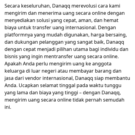
Secara keseluruhan, Danaqq merevolusi cara kami
mengirim dan menerima uang secara online dengan
menyediakan solusi yang cepat, aman, dan hemat
biaya untuk transfer uang internasional. Dengan
platformnya yang mudah digunakan, harga bersaing,
dan dukungan pelanggan yang sangat baik, Danaqq
dengan cepat menjadi pilihan utama bagi individu dan
bisnis yang ingin mentransfer uang secara online.
Apakah Anda perlu mengirim uang ke anggota
keluarga di luar negeri atau membayar barang dan
jasa dari vendor internasional, Danaqq siap membantu
Anda. Ucapkan selamat tinggal pada waktu tunggu
yang lama dan biaya yang tinggi – dengan Danaqq,
mengirim uang secara online tidak pernah semudah
ini.