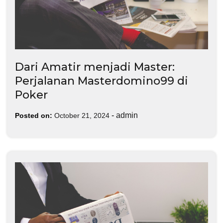
Dari Amatir menjadi Master:
Perjalanan Masterdomino99 di
Poker
-
admin
Posted on:
October 21, 2024