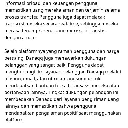
informasi pribadi dan keuangan pengguna,
memastikan uang mereka aman dan terjamin selama
proses transfer. Pengguna juga dapat melacak
transaksi mereka secara real-time, sehingga mereka
merasa tenang karena uang mereka ditransfer
dengan aman.
Selain platformnya yang ramah pengguna dan harga
bersaing, Danaqq juga menawarkan dukungan
pelanggan yang sangat baik. Pengguna dapat
menghubungi tim layanan pelanggan Danaqq melalui
telepon, email, atau obrolan langsung untuk
mendapatkan bantuan terkait transaksi mereka atau
pertanyaan lainnya. Tingkat dukungan pelanggan ini
membedakan Danaqq dari layanan pengiriman uang
lainnya dan memastikan bahwa pengguna
mendapatkan pengalaman positif saat menggunakan
platform.