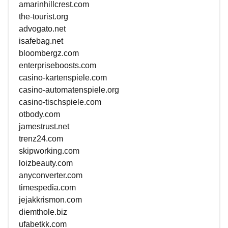
amarinhillcrest.com
the-tourist.org
advogato.net
isafebag.net
bloombergz.com
enterpriseboosts.com
casino-kartenspiele.com
casino-automatenspiele.org
casino-tischspiele.com
otbody.com
jamestrust.net
trenz24.com
skipworking.com
loizbeauty.com
anyconverter.com
timespedia.com
jejakkrismon.com
diemthole.biz
ufabetkk.com