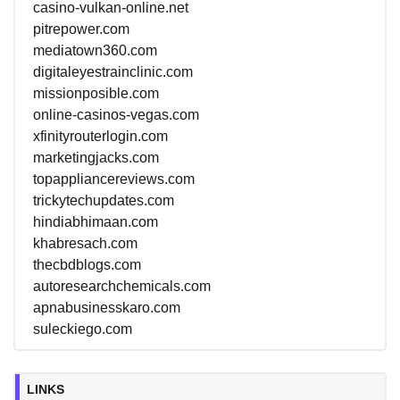
casino-vulkan-online.net
pitrepower.com
mediatown360.com
digitaleyestrainclinic.com
missionposible.com
online-casinos-vegas.com
xfinityrouterlogin.com
marketingjacks.com
topappliancereviews.com
trickytechupdates.com
hindiabhimaan.com
khabresach.com
thecbdblogs.com
autoresearchchemicals.com
apnabusinesskaro.com
suleckiego.com
LINKS