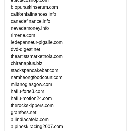
epictacoshop.com
biopuraskinserum.com
californiafinances.info
canadafinance.info
nevadamoney.info
rimene.com
ledepanneur-pigalle.com
dvd-digest.net
theartistsmarketnola.com
chiranaplus.biz
stackspancakebar.com
namheongfoodcourt.com
milanoglasgow.com
hallu-forte3.com
hallu-motion24.com
therockskippers.com
granfoss.net
allindiacafela.com
alpineskiracing2007.com