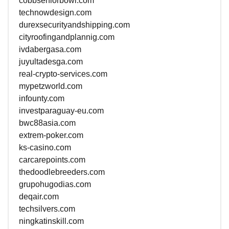
cobbseniorbowl.com
technowdesign.com
durexsecurityandshipping.com
cityroofingandplannig.com
ivdabergasa.com
juyultadesga.com
real-crypto-services.com
mypetzworld.com
infounty.com
investparaguay-eu.com
bwc88asia.com
extrem-poker.com
ks-casino.com
carcarepoints.com
thedoodlebreeders.com
grupohugodias.com
deqair.com
techsilvers.com
ningkatinskill.com