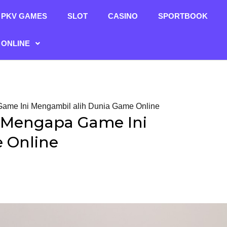
PKV GAMES
SLOT
CASINO
SPORTBOOK
 ONLINE
ame Ini Mengambil alih Dunia Game Online
 Mengapa Game Ini
 Online