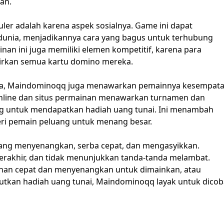
an.
er adalah karena aspek sosialnya. Game ini dapat
 dunia, menjadikannya cara yang bagus untuk terhubung
an ini juga memiliki elemen kompetitif, karena para
irkan semua kartu domino mereka.
lnya, Maindominoqq juga menawarkan pemainnya kesempat
line dan situs permainan menawarkan turnamen dan
g untuk mendapatkan hadiah uang tunai. Ini menambah
ri pemain peluang untuk menang besar.
ang menyenangkan, serba cepat, dan mengasyikkan.
erakhir, dan tidak menunjukkan tanda-tanda melambat.
nan cepat dan menyenangkan untuk dimainkan, atau
utkan hadiah uang tunai, Maindominoqq layak untuk dicob