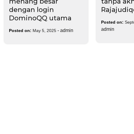
menang besar
tanpa akh
dengan login
Rajajudiq
DominoQQ utama
Posted on:
Sept
admin
-
admin
Posted on:
May 5, 2025