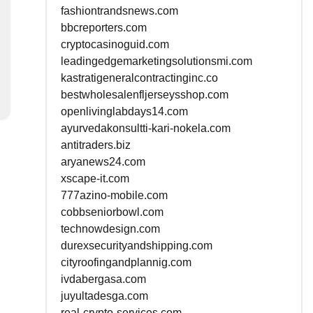
fashiontrandsnews.com
bbcreporters.com
cryptocasinoguid.com
leadingedgemarketingsolutionsmi.com
kastratigeneralcontractinginc.co
bestwholesalenfljerseysshop.com
openlivinglabdays14.com
ayurvedakonsultti-kari-nokela.com
antitraders.biz
aryanews24.com
xscape-it.com
777azino-mobile.com
cobbseniorbowl.com
technowdesign.com
durexsecurityandshipping.com
cityroofingandplannig.com
ivdabergasa.com
juyultadesga.com
real-crypto-services.com