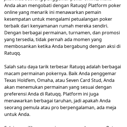
Anda akan mengobati dengan Ratuqq! Platform poker
online yang menarik ini menawarkan pemain
kesempatan untuk mengalami petualangan poker
terbaik dari kenyamanan rumah mereka sendiri.
Dengan berbagai permainan, turnamen, dan promosi
yang tersedia, tidak pernah ada momen yang
membosankan ketika Anda bergabung dengan aksi di
Ratuqq.
Salah satu daya tarik terbesar Ratuqq adalah berbagai
macam permainan pokernya. Baik Anda penggemar
Texas Hold’em, Omaha, atau Seven Card Stud, Anda
akan menemukan permainan yang sesuai dengan
preferensi Anda di Ratuqq. Platform ini juga
menawarkan berbagai taruhan, jadi apakah Anda
seorang pemula atau pro berpengalaman, ada meja
untuk Anda.