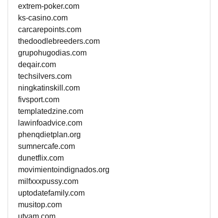
extrem-poker.com
ks-casino.com
carcarepoints.com
thedoodlebreeders.com
grupohugodias.com
deqair.com
techsilvers.com
ningkatinskill.com
fivsport.com
templatedzine.com
lawinfoadvice.com
phenqdietplan.org
sumnercafe.com
dunetflix.com
movimientoindignados.org
milfxxxpussy.com
uptodatefamily.com
musitop.com
utyam.com