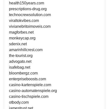
health150years.com
prescriptions-drug.org
technocrewsolution.com
viraltokvibes.com
vivianebritoimoveis.com
magforbes.net
monkeycap.org
sdenix.net
amarinhillcrest.com
the-tourist.org
advogato.net
isafebag.net
bloombergz.com
enterpriseboosts.com
casino-kartenspiele.com
casino-automatenspiele.org
casino-tischspiele.com
otbody.com
jamestrust.net