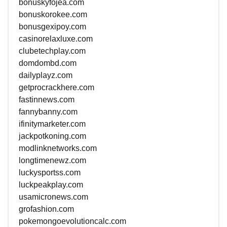
bonuskyfojea.com
bonuskorokee.com
bonusgexipoy.com
casinorelaxluxe.com
clubetechplay.com
domdombd.com
dailyplayz.com
getprocrackhere.com
fastinnews.com
fannybanny.com
ifinitymarketer.com
jackpotkoning.com
modlinknetworks.com
longtimenewz.com
luckysportss.com
luckpeakplay.com
usamicronews.com
grofashion.com
pokemongoevolutioncalc.com