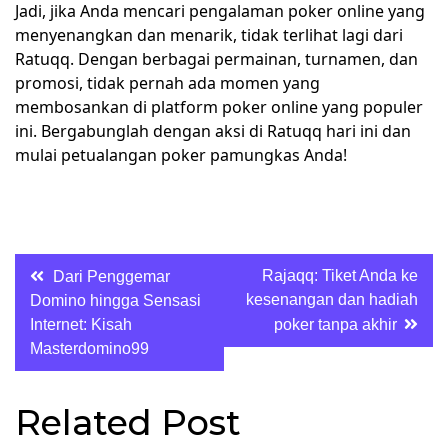
Jadi, jika Anda mencari pengalaman poker online yang
menyenangkan dan menarik, tidak terlihat lagi dari
Ratuqq. Dengan berbagai permainan, turnamen, dan
promosi, tidak pernah ada momen yang
membosankan di platform poker online yang populer
ini. Bergabunglah dengan aksi di Ratuqq hari ini dan
mulai petualangan poker pamungkas Anda!
Post
Rajaqq: Tiket Anda ke
Dari Penggemar
kesenangan dan hadiah
Domino hingga Sensasi
navigation
Internet: Kisah
poker tanpa akhir
Masterdomino99
Related Post