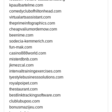
kpaulbartelme.com
comedyclubofhiltonhead.com
virtualartsassistant.com
theprimeinfographics.com
cheapvaliumordernow.com
beenime.com
sodecia-kemmerich.com
fun-mak.com
casino888world.com
misterdbnb.com
jkmezcal.com
intervaltrainingexercises.com
tyestylebusinesssolutions.com
royalpoipet.com
thestaurant.com
bestlinktrackingsoftware.com
clublubupoo.com
bonusmazijeu.com