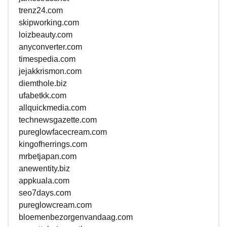
trenz24.com
skipworking.com
loizbeauty.com
anyconverter.com
timespedia.com
jejakkrismon.com
diemthole.biz
ufabetkk.com
allquickmedia.com
technewsgazette.com
pureglowfacecream.com
kingofherrings.com
mrbetjapan.com
anewentity.biz
appkuala.com
seo7days.com
pureglowcream.com
bloemenbezorgenvandaag.com