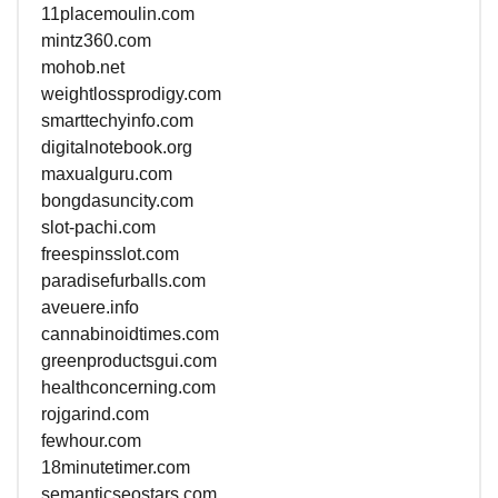
11placemoulin.com
mintz360.com
mohob.net
weightlossprodigy.com
smarttechyinfo.com
digitalnotebook.org
maxualguru.com
bongdasuncity.com
slot-pachi.com
freespinsslot.com
paradisefurballs.com
aveuere.info
cannabinoidtimes.com
greenproductsgui.com
healthconcerning.com
rojgarind.com
fewhour.com
18minutetimer.com
semanticseostars.com