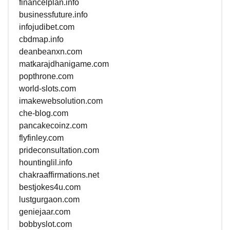
financelplan.info
businessfuture.info
infojudibet.com
cbdmap.info
deanbeanxn.com
matkarajdhanigame.com
popthrone.com
world-slots.com
imakewebsolution.com
che-blog.com
pancakecoinz.com
flyfinley.com
prideconsultation.com
hountinglil.info
chakraaffirmations.net
bestjokes4u.com
lustgurgaon.com
geniejaar.com
bobbyslot.com