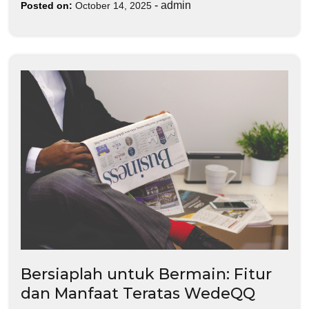
-
admin
Posted on:
October 14, 2025
Bersiaplah untuk Bermain: Fitur
dan Manfaat Teratas WedeQQ