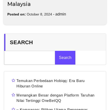
Malaysia
-
admin
Posted on:
October 8, 2024
SEARCH
Search
Temukan Perbedaan Hobiqq: Era Baru
Hiburan Online
Menangkan Besar dengan Platform Taruhan
Nilai Tertinggi OneBetQQ
– Kompasqq: Pilihan Utama Penggemar