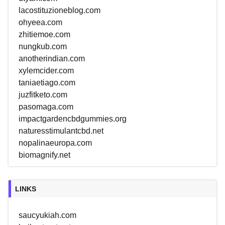
lacostituzioneblog.com
ohyeea.com
zhitiemoe.com
nungkub.com
anotherindian.com
xylemcider.com
taniaetiago.com
juzfitketo.com
pasomaga.com
impactgardencbdgummies.org
naturesstimulantcbd.net
nopalinaeuropa.com
biomagnify.net
LINKS
saucyukiah.com