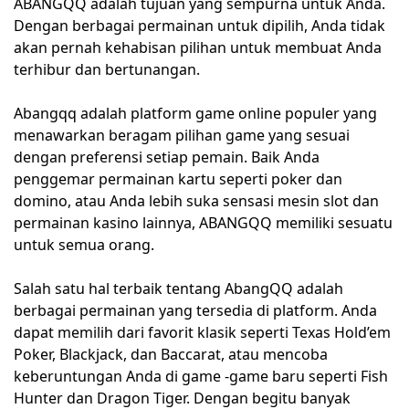
ABANGQQ adalah tujuan yang sempurna untuk Anda.
Dengan berbagai permainan untuk dipilih, Anda tidak
akan pernah kehabisan pilihan untuk membuat Anda
terhibur dan bertunangan.
Abangqq adalah platform game online populer yang
menawarkan beragam pilihan game yang sesuai
dengan preferensi setiap pemain. Baik Anda
penggemar permainan kartu seperti poker dan
domino, atau Anda lebih suka sensasi mesin slot dan
permainan kasino lainnya, ABANGQQ memiliki sesuatu
untuk semua orang.
Salah satu hal terbaik tentang AbangQQ adalah
berbagai permainan yang tersedia di platform. Anda
dapat memilih dari favorit klasik seperti Texas Hold’em
Poker, Blackjack, dan Baccarat, atau mencoba
keberuntungan Anda di game -game baru seperti Fish
Hunter dan Dragon Tiger. Dengan begitu banyak