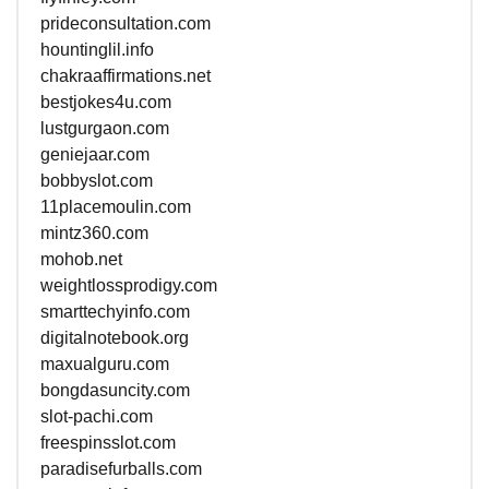
prideconsultation.com
hountinglil.info
chakraaffirmations.net
bestjokes4u.com
lustgurgaon.com
geniejaar.com
bobbyslot.com
11placemoulin.com
mintz360.com
mohob.net
weightlossprodigy.com
smarttechyinfo.com
digitalnotebook.org
maxualguru.com
bongdasuncity.com
slot-pachi.com
freespinsslot.com
paradisefurballs.com