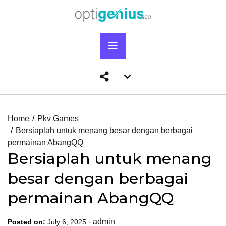
Skip
to
content
Primary
Menu
Account
menu
toggle
Home
Pkv Games
Bersiaplah untuk menang besar dengan berbagai
permainan AbangQQ
Bersiaplah untuk menang
besar dengan berbagai
permainan AbangQQ
-
admin
Posted on:
July 6, 2025