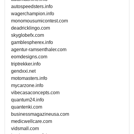
autospeedsters.info
wagerchampion.info
monomousumicontest.com
deadricklingo.com
skyglobefx.com
gamblespherex.info
agentur-ramsenthaler.com
eomdesigns.com
triptrekker.info
gendxxi.net
motomasters.info
mycarzone.info
vibecasaconcepts.com
quantum24.info
quantenki.com
businessmagazineusa.com
medicwellcare.com
vidsmall.com