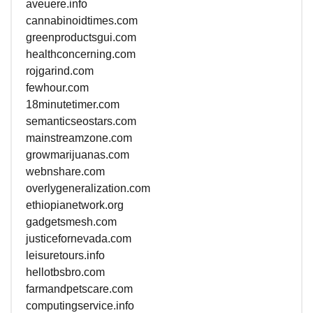
aveuere.info
cannabinoidtimes.com
greenproductsgui.com
healthconcerning.com
rojgarind.com
fewhour.com
18minutetimer.com
semanticseostars.com
mainstreamzone.com
growmarijuanas.com
webnshare.com
overlygeneralization.com
ethiopianetwork.org
gadgetsmesh.com
justicefornevada.com
leisuretours.info
hellotbsbro.com
farmandpetscare.com
computingservice.info