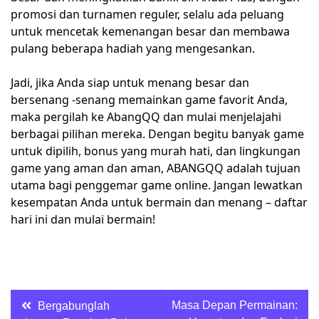
promosi dan turnamen reguler, selalu ada peluang
untuk mencetak kemenangan besar dan membawa
pulang beberapa hadiah yang mengesankan.
Jadi, jika Anda siap untuk menang besar dan
bersenang -senang memainkan game favorit Anda,
maka pergilah ke AbangQQ dan mulai menjelajahi
berbagai pilihan mereka. Dengan begitu banyak game
untuk dipilih, bonus yang murah hati, dan lingkungan
game yang aman dan aman, ABANGQQ adalah tujuan
utama bagi penggemar game online. Jangan lewatkan
kesempatan Anda untuk bermain dan menang – daftar
hari ini dan mulai bermain!
Post
Masa Depan Permainan:
Bergabunglah