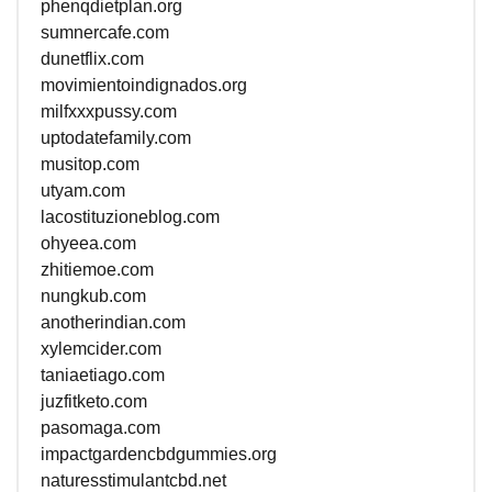
phenqdietplan.org
sumnercafe.com
dunetflix.com
movimientoindignados.org
milfxxxpussy.com
uptodatefamily.com
musitop.com
utyam.com
lacostituzioneblog.com
ohyeea.com
zhitiemoe.com
nungkub.com
anotherindian.com
xylemcider.com
taniaetiago.com
juzfitketo.com
pasomaga.com
impactgardencbdgummies.org
naturesstimulantcbd.net