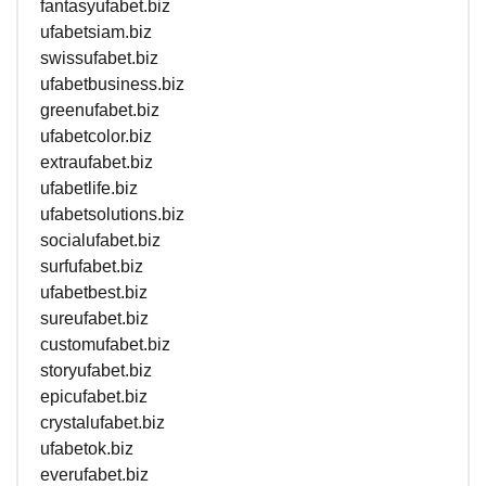
fantasyufabet.biz
ufabetsiam.biz
swissufabet.biz
ufabetbusiness.biz
greenufabet.biz
ufabetcolor.biz
extraufabet.biz
ufabetlife.biz
ufabetsolutions.biz
socialufabet.biz
surfufabet.biz
ufabetbest.biz
sureufabet.biz
customufabet.biz
storyufabet.biz
epicufabet.biz
crystalufabet.biz
ufabetok.biz
everufabet.biz