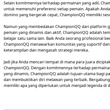
Selain komitmennya terhadap permainan yang adil, C
untuk memenuhi preferensi setiap pemain. Apakah Anda 
domino yang bergerak cepat, ChampionQQ memiliki ses
Namun yang membedakan ChampionQQ dari platform gam
pemain yang dinamis dan aktif, ChampionQQ adalah tem
belajar satu sama lain. Baik Anda seorang profesional 
ChampionQQ menawarkan komunitas yang suportif dan
keterampilan dan mengasah strategi mereka.
Jadi jika Anda mencari tempat di mana para juara dicipt
ChampionQQ. Dengan komitmennya terhadap permainan 
yang dinamis, ChampionQQ adalah tujuan utama bagi pa
dan membuktikan diri melawan yang terbaik. Bergabung
memiliki apa yang diperlukan untuk menjadi legenda di 