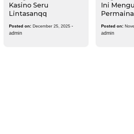
Kasino Seru
Ini Meng
Lintasanqq
Permain
-
Posted on:
December 25, 2025
Posted on:
Nove
admin
admin