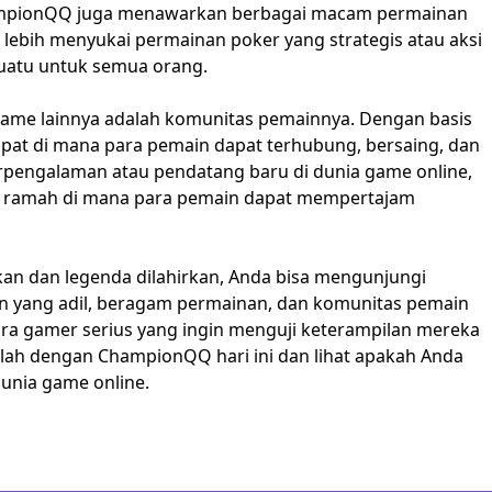
hampionQQ juga menawarkan berbagai macam permainan
lebih menyukai permainan poker yang strategis atau aksi
uatu untuk semua orang.
e lainnya adalah komunitas pemainnya. Dengan basis
pat di mana para pemain dapat terhubung, bersaing, dan
berpengalaman atau pendatang baru di dunia game online,
 ramah di mana para pemain dapat mempertajam
akan dan legenda dilahirkan, Anda bisa mengunjungi
yang adil, beragam permainan, dan komunitas pemain
ra gamer serius yang ingin menguji keterampilan mereka
lah dengan ChampionQQ hari ini dan lihat apakah Anda
dunia game online.