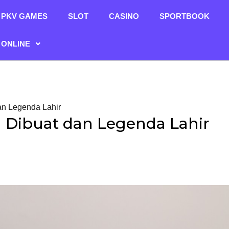
PKV GAMES
SLOT
CASINO
SPORTBOOK
 ONLINE
n Legenda Lahir
Dibuat dan Legenda Lahir