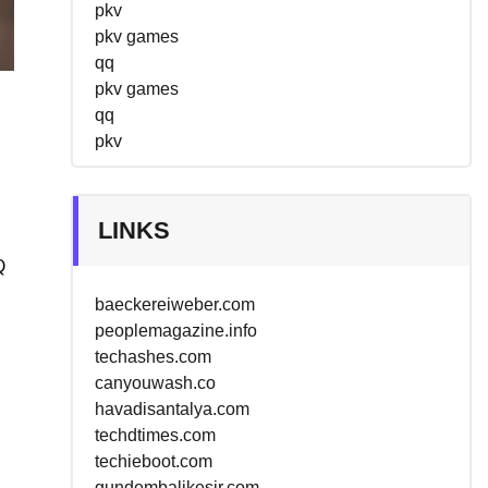
pkv
pkv games
qq
pkv games
qq
pkv
LINKS
Q
baeckereiweber.com
peoplemagazine.info
techashes.com
canyouwash.co
havadisantalya.com
techdtimes.com
techieboot.com
gundembalikesir.com