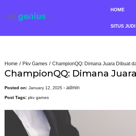
Skip
HOME
to
content
SITUS JUDI
Home
Pkv Games
ChampionQQ: Dimana Juara Dibuat da
ChampionQQ: Dimana Juara 
-
admin
Posted on:
January 12, 2025
Post Tags:
pkv games