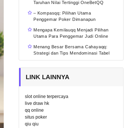
Taruhan Nilai Tertinggi OneBetQQ
– Kompasqq: Pilihan Utama
Penggemar Poker Dimanapun
Mengapa Kemilauqq Menjadi Pilihan
Utama Para Penggemar Judi Online
Menang Besar Bersama Cahayaqq:
Strategi dan Tips Mendominasi Tabel
LINK LAINNYA
slot online terpercaya
live draw hk
qq online
situs poker
qiu qiu