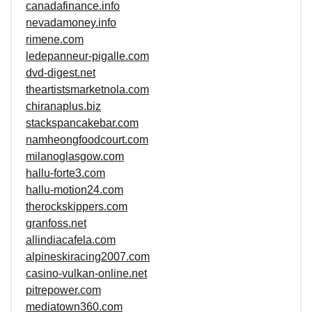
canadafinance.info
nevadamoney.info
rimene.com
ledepanneur-pigalle.com
dvd-digest.net
theartistsmarketnola.com
chiranaplus.biz
stackspancakebar.com
namheongfoodcourt.com
milanoglasgow.com
hallu-forte3.com
hallu-motion24.com
therockskippers.com
granfoss.net
allindiacafela.com
alpineskiracing2007.com
casino-vulkan-online.net
pitrepower.com
mediatown360.com