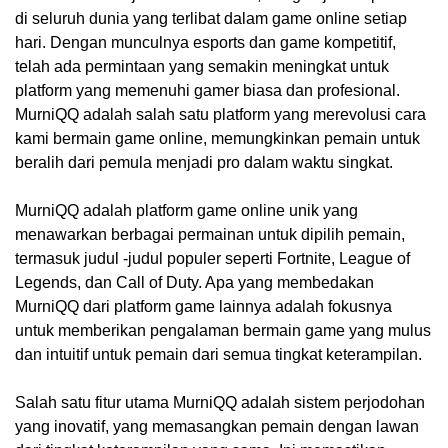
di seluruh dunia yang terlibat dalam game online setiap
hari. Dengan munculnya esports dan game kompetitif,
telah ada permintaan yang semakin meningkat untuk
platform yang memenuhi gamer biasa dan profesional.
MurniQQ adalah salah satu platform yang merevolusi cara
kami bermain game online, memungkinkan pemain untuk
beralih dari pemula menjadi pro dalam waktu singkat.
MurniQQ adalah platform game online unik yang
menawarkan berbagai permainan untuk dipilih pemain,
termasuk judul -judul populer seperti Fortnite, League of
Legends, dan Call of Duty. Apa yang membedakan
MurniQQ dari platform game lainnya adalah fokusnya
untuk memberikan pengalaman bermain game yang mulus
dan intuitif untuk pemain dari semua tingkat keterampilan.
Salah satu fitur utama MurniQQ adalah sistem perjodohan
yang inovatif, yang memasangkan pemain dengan lawan