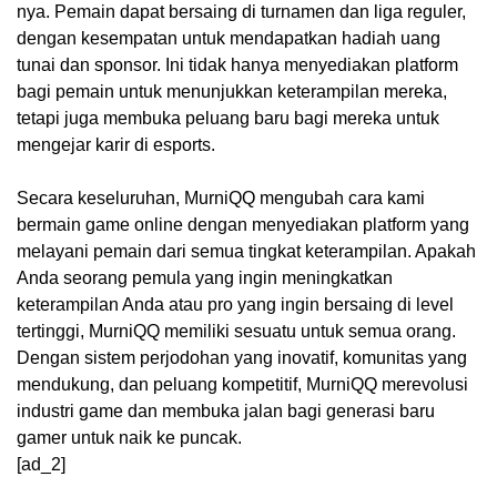
nya. Pemain dapat bersaing di turnamen dan liga reguler,
dengan kesempatan untuk mendapatkan hadiah uang
tunai dan sponsor. Ini tidak hanya menyediakan platform
bagi pemain untuk menunjukkan keterampilan mereka,
tetapi juga membuka peluang baru bagi mereka untuk
mengejar karir di esports.
Secara keseluruhan, MurniQQ mengubah cara kami
bermain game online dengan menyediakan platform yang
melayani pemain dari semua tingkat keterampilan. Apakah
Anda seorang pemula yang ingin meningkatkan
keterampilan Anda atau pro yang ingin bersaing di level
tertinggi, MurniQQ memiliki sesuatu untuk semua orang.
Dengan sistem perjodohan yang inovatif, komunitas yang
mendukung, dan peluang kompetitif, MurniQQ merevolusi
industri game dan membuka jalan bagi generasi baru
gamer untuk naik ke puncak.
[ad_2]