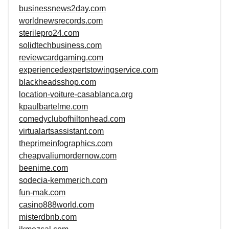
businessnews2day.com
worldnewsrecords.com
sterilepro24.com
solidtechbusiness.com
reviewcardgaming.com
experiencedexpertstowingservice.com
blackheadsshop.com
location-voiture-casablanca.org
kpaulbartelme.com
comedyclubofhiltonhead.com
virtualartsassistant.com
theprimeinfographics.com
cheapvaliumordernow.com
beenime.com
sodecia-kemmerich.com
fun-mak.com
casino888world.com
misterdbnb.com