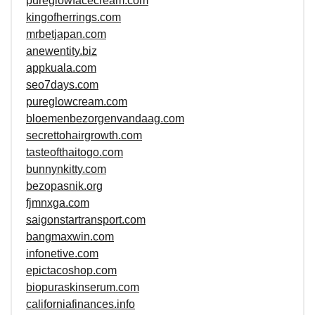
pureglowfacecream.com
kingofherrings.com
mrbetjapan.com
anewentity.biz
appkuala.com
seo7days.com
pureglowcream.com
bloemenbezorgenvandaag.com
secrettohairgrowth.com
tasteofthaitogo.com
bunnynkitty.com
bezopasnik.org
fjmnxga.com
saigonstartransport.com
bangmaxwin.com
infonetive.com
epictacoshop.com
biopuraskinserum.com
californiafinances.info