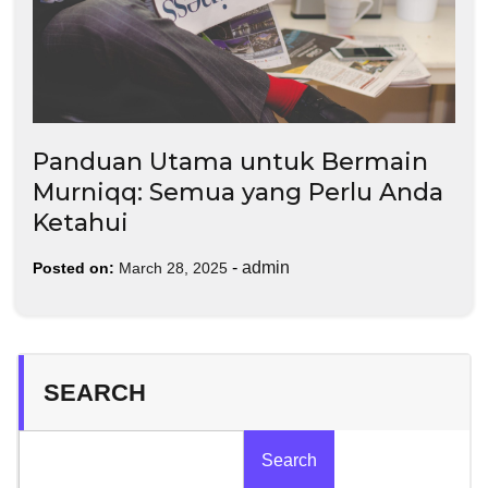
Panduan Utama untuk Bermain
Murniqq: Semua yang Perlu Anda
Ketahui
-
admin
Posted on:
March 28, 2025
SEARCH
Search