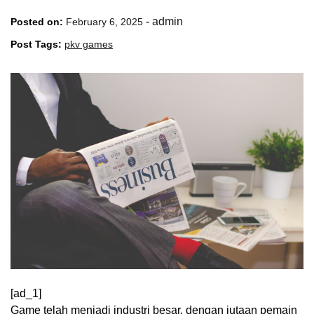
-
admin
Posted on:
February 6, 2025
Post Tags:
pkv games
[ad_1]
Game telah menjadi industri besar, dengan jutaan pemain