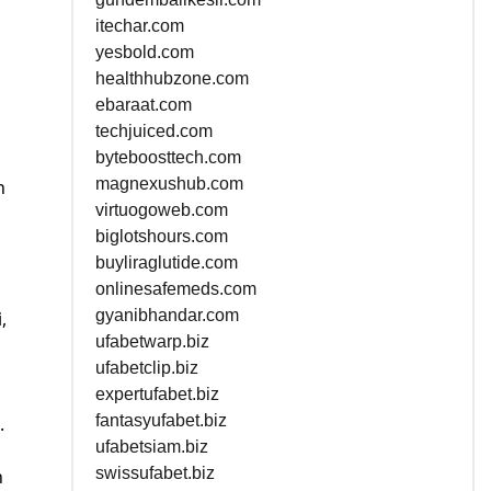
itechar.com
yesbold.com
healthhubzone.com
ebaraat.com
techjuiced.com
byteboosttech.com
magnexushub.com
n
virtuogoweb.com
biglotshours.com
buyliraglutide.com
onlinesafemeds.com
gyanibhandar.com
,
ufabetwarp.biz
ufabetclip.biz
expertufabet.biz
fantasyufabet.biz
.
ufabetsiam.biz
swissufabet.biz
h