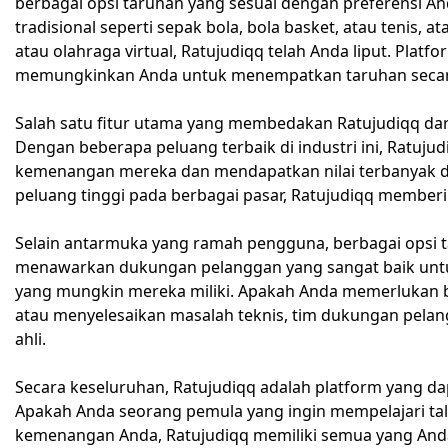
berbagai opsi taruhan yang sesuai dengan preferensi An
tradisional seperti sepak bola, bola basket, atau tenis, a
atau olahraga virtual, Ratujudiqq telah Anda liput. Plat
memungkinkan Anda untuk menempatkan taruhan secara 
Salah satu fitur utama yang membedakan Ratujudiqq dari
Dengan beberapa peluang terbaik di industri ini, Rat
kemenangan mereka dan mendapatkan nilai terbanyak d
peluang tinggi pada berbagai pasar, Ratujudiqq memberi
Selain antarmuka yang ramah pengguna, berbagai opsi ta
menawarkan dukungan pelanggan yang sangat baik unt
yang mungkin mereka miliki. Apakah Anda memerlukan
atau menyelesaikan masalah teknis, tim dukungan pela
ahli.
Secara keseluruhan, Ratujudiqq adalah platform yang d
Apakah Anda seorang pemula yang ingin mempelajari ta
kemenangan Anda, Ratujudiqq memiliki semua yang And