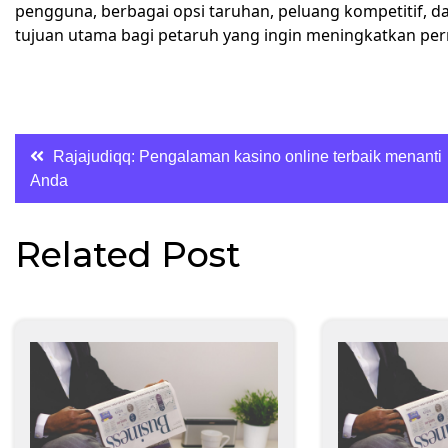
pengguna, berbagai opsi taruhan, peluang kompetitif, 
tujuan utama bagi petaruh yang ingin meningkatkan pe
Post
Rajajudiqq: Pengalaman kasino online terbaik menanti
Anda
navigation
Related Post