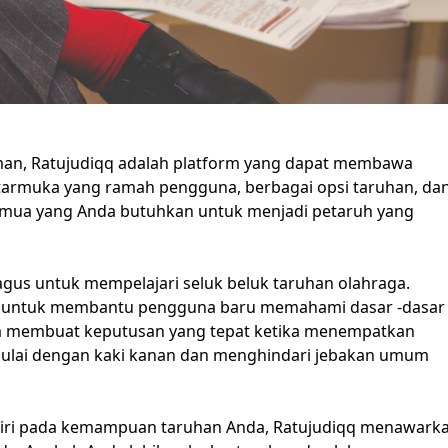
an, Ratujudiqq adalah platform yang dapat membawa
ntarmuka yang ramah pengguna, berbagai opsi taruhan, da
mua yang Anda butuhkan untuk menjadi petaruh yang
agus untuk mempelajari seluk beluk taruhan olahraga.
an untuk membantu pengguna baru memahami dasar -dasar
ka membuat keputusan yang tepat ketika menempatkan
ulai dengan kaki kanan dan menghindari jebakan umum
iri pada kemampuan taruhan Anda, Ratujudiqq menawark