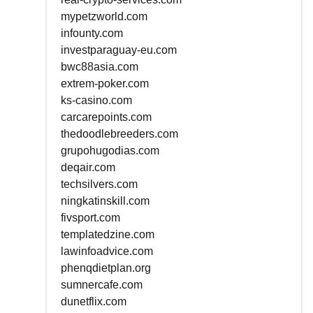
mypetzworld.com
infounty.com
investparaguay-eu.com
bwc88asia.com
extrem-poker.com
ks-casino.com
carcarepoints.com
thedoodlebreeders.com
grupohugodias.com
deqair.com
techsilvers.com
ningkatinskill.com
fivsport.com
templatedzine.com
lawinfoadvice.com
phenqdietplan.org
sumnercafe.com
dunetflix.com