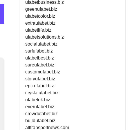
ufabetbusiness.biz
greenufabet.biz
ufabetcolor.biz
extraufabet.biz
ufabetlife.biz
ufabetsolutions.biz
socialufabet.biz
surfufabet.biz
ufabetbest.biz
sureufabet.biz
customufabet.biz
storyufabet.biz
epicufabet.biz
crystalufabet.biz
ufabetok.biz
everufabet.biz
crowdufabet.biz
buildufabet.biz
alltransportnews.com