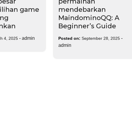
esar
permainan
ilihan game
mendebarkan
ang
MaindominoQQ: A
nkan
Beginner’s Guide
-
admin
-
h 4, 2025
Posted on:
September 28, 2025
admin