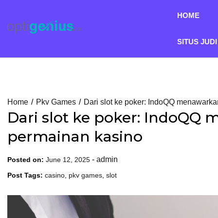
Skip
HOME
to
content
SITUS JUDI
Home
Pkv Games
Dari slot ke poker: IndoQQ menawarka
Dari slot ke poker: IndoQQ
permainan kasino
-
admin
Posted on:
June 12, 2025
Post Tags:
casino
,
pkv games
,
slot