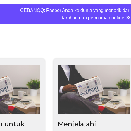
CEBANQQ: Paspor Anda ke dunia yang menarik dari
taruhan dan permainan online
h untuk
Menjelajahi