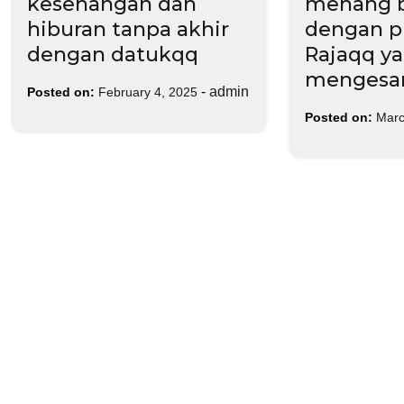
kesenangan dan
menang b
hiburan tanpa akhir
dengan p
dengan datukqq
Rajaqq y
mengesa
-
admin
Posted on:
February 4, 2025
Posted on:
Marc