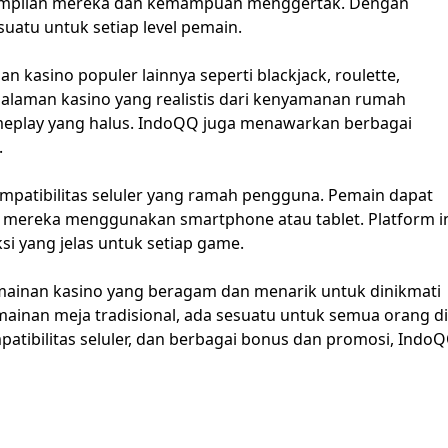
terampilan mereka dan kemampuan menggertak. Dengan
uatu untuk setiap level pemain.
 kasino populer lainnya seperti blackjack, roulette,
galaman kasino yang realistis dari kenyamanan rumah
gameplay yang halus. IndoQQ juga menawarkan berbagai
.
mpatibilitas seluler yang ramah pengguna. Pemain dapat
 mereka menggunakan smartphone atau tablet. Platform i
i yang jelas untuk setiap game.
ainan kasino yang beragam dan menarik untuk dinikmati
mainan meja tradisional, ada sesuatu untuk semua orang di
ibilitas seluler, dan berbagai bonus dan promosi, Indo