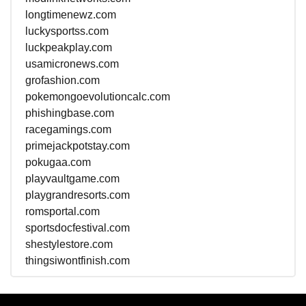
longtimenewz.com
luckysportss.com
luckpeakplay.com
usamicronews.com
grofashion.com
pokemongoevolutioncalc.com
phishingbase.com
racegamings.com
primejackpotstay.com
pokugaa.com
playvaultgame.com
playgrandresorts.com
romsportal.com
sportsdocfestival.com
shestylestore.com
thingsiwontfinish.com