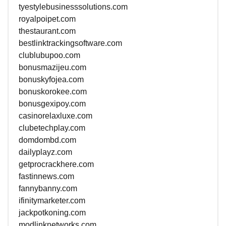
tyestylebusinesssolutions.com
royalpoipet.com
thestaurant.com
bestlinktrackingsoftware.com
clublubupoo.com
bonusmazijeu.com
bonuskyfojea.com
bonuskorokee.com
bonusgexipoy.com
casinorelaxluxe.com
clubetechplay.com
domdombd.com
dailyplayz.com
getprocrackhere.com
fastinnews.com
fannybanny.com
ifinitymarketer.com
jackpotkoning.com
modlinknetworks.com