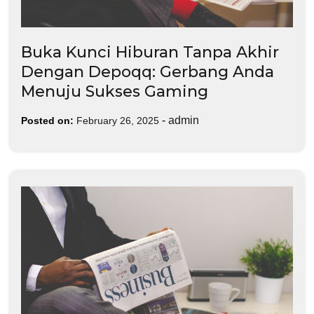
Buka Kunci Hiburan Tanpa Akhir
Dengan Depoqq: Gerbang Anda
Menuju Sukses Gaming
-
admin
Posted on:
February 26, 2025