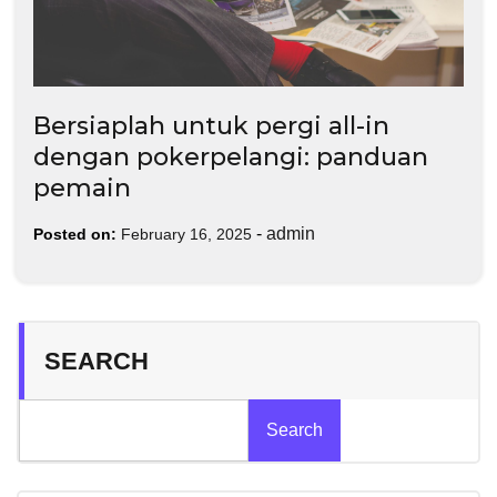
Bersiaplah untuk pergi all-in
dengan pokerpelangi: panduan
pemain
-
admin
Posted on:
February 16, 2025
SEARCH
Search