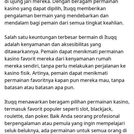
di ujung jari mereka. Dengan beragam permainan
kasino yang dapat dipilih, Ituqq memberikan
pengalaman bermain yang mendebarkan dan
mendalam bagi pemain dari semua tingkat keahlian.
Salah satu keuntungan terbesar bermain di Ituqq
adalah kenyamanan dan aksesibilitas yang
ditawarkannya. Pemain dapat menikmati permainan
kasino favorit mereka dari kenyamanan rumah
mereka sendiri, tanpa perlu melakukan perjalanan ke
kasino fisik. Artinya, pemain dapat menikmati
permainan favoritnya kapan pun mereka mau, tanpa
batasan atau batasan apa pun.
Ituqq menawarkan beragam pilihan permainan kasino,
termasuk favorit populer seperti slot, blackjack,
roulette, dan poker. Baik Anda seorang profesional
berpengalaman atau pemula yang ingin mempelajari
seluk-beluknya, ada permainan untuk semua orang di