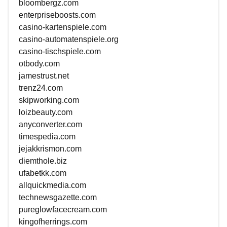
bloombergz.com
enterpriseboosts.com
casino-kartenspiele.com
casino-automatenspiele.org
casino-tischspiele.com
otbody.com
jamestrust.net
trenz24.com
skipworking.com
loizbeauty.com
anyconverter.com
timespedia.com
jejakkrismon.com
diemthole.biz
ufabetkk.com
allquickmedia.com
technewsgazette.com
pureglowfacecream.com
kingofherrings.com