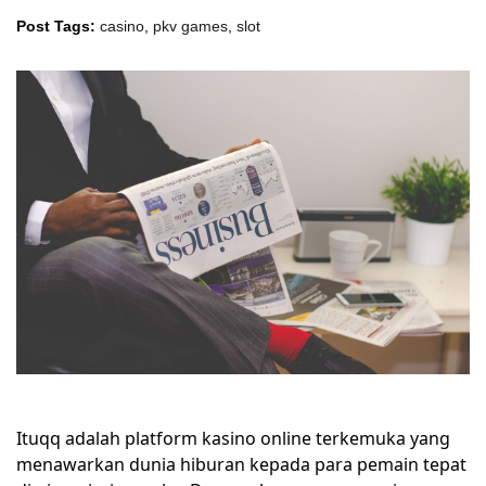
Post Tags:
casino
,
pkv games
,
slot
Ituqq adalah platform kasino online terkemuka yang
menawarkan dunia hiburan kepada para pemain tepat