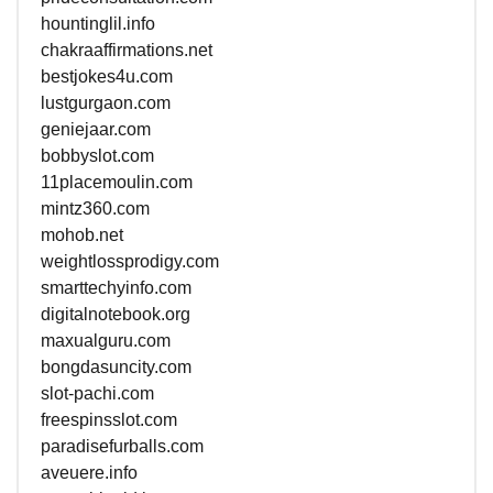
hountinglil.info
chakraaffirmations.net
bestjokes4u.com
lustgurgaon.com
geniejaar.com
bobbyslot.com
11placemoulin.com
mintz360.com
mohob.net
weightlossprodigy.com
smarttechyinfo.com
digitalnotebook.org
maxualguru.com
bongdasuncity.com
slot-pachi.com
freespinsslot.com
paradisefurballs.com
aveuere.info