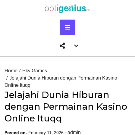
Skip
to
content
Primary
Menu
Account
menu
toggle
Home
Pkv Games
Jelajahi Dunia Hiburan dengan Permainan Kasino
Online Ituqq
Jelajahi Dunia Hiburan
dengan Permainan Kasino
Online Ituqq
-
admin
Posted on:
February 11, 2026