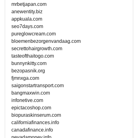
mrbetjapan.com
anewentity.biz
appkuala.com
seo7days.com
pureglowcream.com
bloemenbezorgenvandaag.com
secrettohairgrowth.com
tasteofthaitogo.com
bunnynkitty.com
bezopasnik.org
fjmnxga.com
saigonstartransport.com
bangmaxwin.com
infonetive.com
epictacoshop.com
biopuraskinserum.com
californiafinances.info
canadafinance.info
nevadamoney.info