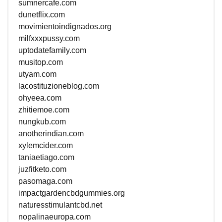
sumnercafe.com
dunetflix.com
movimientoindignados.org
milfxxxpussy.com
uptodatefamily.com
musitop.com
utyam.com
lacostituzioneblog.com
ohyeea.com
zhitiemoe.com
nungkub.com
anotherindian.com
xylemcider.com
taniaetiago.com
juzfitketo.com
pasomaga.com
impactgardencbdgummies.org
naturesstimulantcbd.net
nopalinaeuropa.com