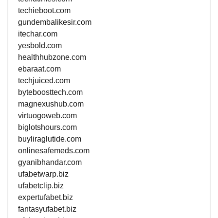
techieboot.com
gundembalikesir.com
itechar.com
yesbold.com
healthhubzone.com
ebaraat.com
techjuiced.com
byteboosttech.com
magnexushub.com
virtuogoweb.com
biglotshours.com
buyliraglutide.com
onlinesafemeds.com
gyanibhandar.com
ufabetwarp.biz
ufabetclip.biz
expertufabet.biz
fantasyufabet.biz