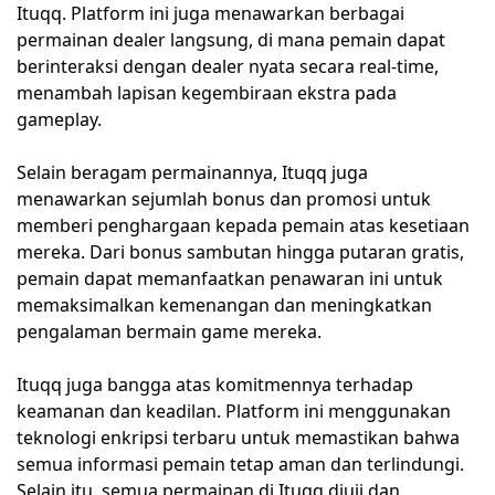
Ituqq. Platform ini juga menawarkan berbagai
permainan dealer langsung, di mana pemain dapat
berinteraksi dengan dealer nyata secara real-time,
menambah lapisan kegembiraan ekstra pada
gameplay.
Selain beragam permainannya, Ituqq juga
menawarkan sejumlah bonus dan promosi untuk
memberi penghargaan kepada pemain atas kesetiaan
mereka. Dari bonus sambutan hingga putaran gratis,
pemain dapat memanfaatkan penawaran ini untuk
memaksimalkan kemenangan dan meningkatkan
pengalaman bermain game mereka.
Ituqq juga bangga atas komitmennya terhadap
keamanan dan keadilan. Platform ini menggunakan
teknologi enkripsi terbaru untuk memastikan bahwa
semua informasi pemain tetap aman dan terlindungi.
Selain itu, semua permainan di Ituqq diuji dan