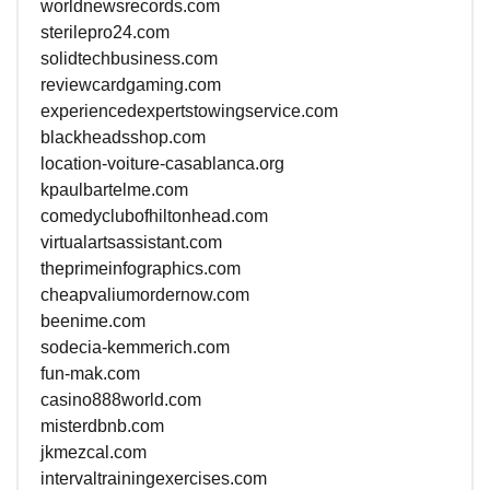
worldnewsrecords.com
sterilepro24.com
solidtechbusiness.com
reviewcardgaming.com
experiencedexpertstowingservice.com
blackheadsshop.com
location-voiture-casablanca.org
kpaulbartelme.com
comedyclubofhiltonhead.com
virtualartsassistant.com
theprimeinfographics.com
cheapvaliumordernow.com
beenime.com
sodecia-kemmerich.com
fun-mak.com
casino888world.com
misterdbnb.com
jkmezcal.com
intervaltrainingexercises.com