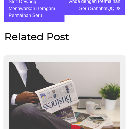
Anda dengan Permainan
Slot: Dewaqq
navigation
Menawarkan Beragam
Seru SahabatQQ
Permainan Seru
Related Post