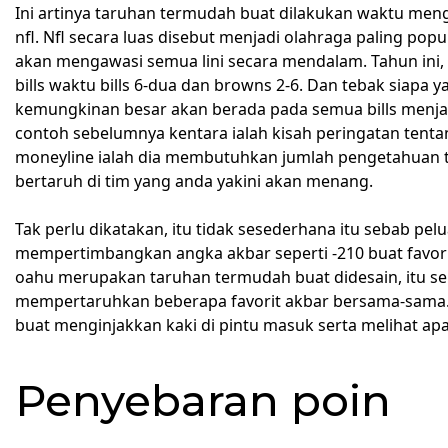
Ini artinya taruhan termudah buat dilakukan waktu m
nfl. Nfl secara luas disebut menjadi olahraga paling pop
akan mengawasi semua lini secara mendalam. Tahun ini,
bills waktu bills 6-dua dan browns 2-6. Dan tebak siapa 
kemungkinan besar akan berada pada semua bills menjadi
contoh sebelumnya kentara ialah kisah peringatan tent
moneyline ialah dia membutuhkan jumlah pengetahuan te
bertaruh di tim yang anda yakini akan menang.
Tak perlu dikatakan, itu tidak sesederhana itu sebab pe
mempertimbangkan angka akbar seperti -210 buat favori
oahu merupakan taruhan termudah buat didesain, itu 
mempertaruhkan beberapa favorit akbar bersama-sama. 
buat menginjakkan kaki di pintu masuk serta melihat apa
Penyebaran poin