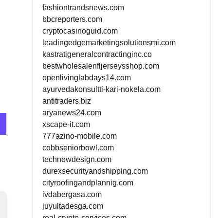
fashiontrandsnews.com
bbcreporters.com
cryptocasinoguid.com
leadingedgemarketingsolutionsmi.com
kastratigeneralcontractinginc.co
bestwholesalenfljerseysshop.com
openlivinglabdays14.com
ayurvedakonsultti-kari-nokela.com
antitraders.biz
aryanews24.com
xscape-it.com
777azino-mobile.com
cobbseniorbowl.com
technowdesign.com
durexsecurityandshipping.com
cityroofingandplannig.com
ivdabergasa.com
juyultadesga.com
real-crypto-services.com