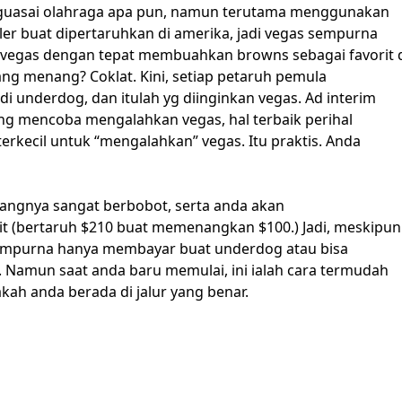
enguasai olahraga apa pun, namun terutama menggunakan
uler buat dipertaruhkan di amerika, jadi vegas sempurna
 vegas dengan tepat membuahkan browns sebagai favorit 
yang menang? Coklat. Kini, setiap petaruh pemula
 underdog, dan itulah yg diinginkan vegas. Ad interim
ang mencoba mengalahkan vegas, hal terbaik perihal
rkecil untuk “mengalahkan” vegas. Itu praktis. Anda
luangnya sangat berbobot, serta anda akan
t (bertaruh $210 buat memenangkan $100.) Jadi, meskipun
sempurna hanya membayar buat underdog atau bisa
Namun saat anda baru memulai, ini ialah cara termudah
kah anda berada di jalur yang benar.