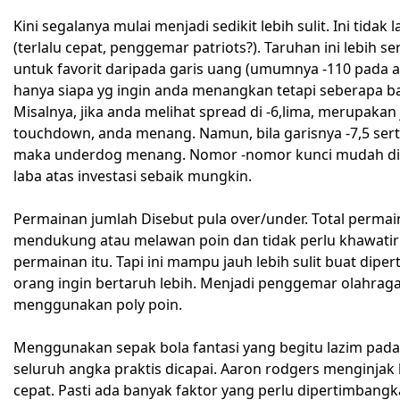
Kini segalanya mulai menjadi sedikit lebih sulit. Ini tid
(terlalu cepat, penggemar patriots?). Taruhan ini lebih s
untuk favorit daripada garis uang (umumnya -110 pada a
hanya siapa yg ingin anda menangkan tetapi seberapa ba
Misalnya, jika anda melihat spread di -6,lima, merupaka
touchdown, anda menang. Namun, bila garisnya -7,5 ser
maka underdog menang. Nomor -nomor kunci mudah dip
laba atas investasi sebaik mungkin.
Permainan jumlah Disebut pula over/under. Total perm
mendukung atau melawan poin dan tidak perlu khawati
permainan itu. Tapi ini mampu jauh lebih sulit buat dipe
orang ingin bertaruh lebih. Menjadi penggemar olahrag
menggunakan poly poin.
Menggunakan sepak bola fantasi yang begitu lazim pada 
seluruh angka praktis dicapai. Aaron rodgers menginjak lap
cepat. Pasti ada banyak faktor yang perlu dipertimbangk