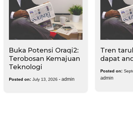
Buka Potensi Oraqi2:
Tren taru
Terobosan Kemajuan
dapat and
Teknologi
Posted on:
Sept
admin
-
admin
Posted on:
July 13, 2026