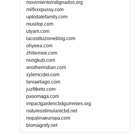
movimientoindignados.org
milfxxxpussy.com
uptodatefamily.com
musitop.com
utyam.com
lacostituzioneblog.com
ohyeea.com
zhitiemoe.com
nungkub.com
anotherindian.com
xylemcider.com
taniaetiago.com
juzfitketo.com
pasomaga.com
impactgardencbdgummies.org
naturesstimulantcbd.net
nopalinaeuropa.com
biomagnify.net