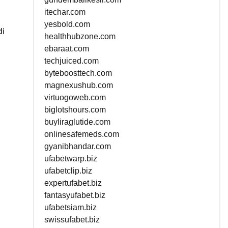
itechar.com
yesbold.com
di
healthhubzone.com
ebaraat.com
techjuiced.com
byteboosttech.com
magnexushub.com
virtuogoweb.com
biglotshours.com
buyliraglutide.com
onlinesafemeds.com
gyanibhandar.com
ufabetwarp.biz
ufabetclip.biz
expertufabet.biz
fantasyufabet.biz
ufabetsiam.biz
swissufabet.biz