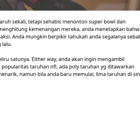
taruh sekali, tetapi sehabis menonton super bowl dan
a menghitung kemenangan mereka, anda menetapkan bahw
raksi. Anda mungkin berpikir tahukah anda segalanya seba
lalu.
ru satunya. Either way, anda akan ingin mengambil
popularitas taruhan nfl, ada poly taruhan yg ditawarkan
narik, namun bila anda baru memulai, lima taruhan di sin