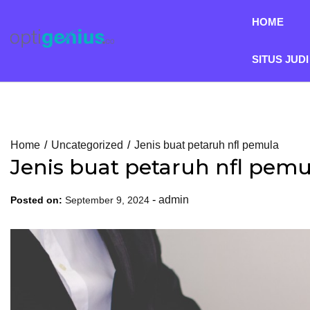
Skip
HOME
to
content
SITUS JUDI
Home
Uncategorized
Jenis buat petaruh nfl pemula
Jenis buat petaruh nfl pemu
-
admin
Posted on:
September 9, 2024