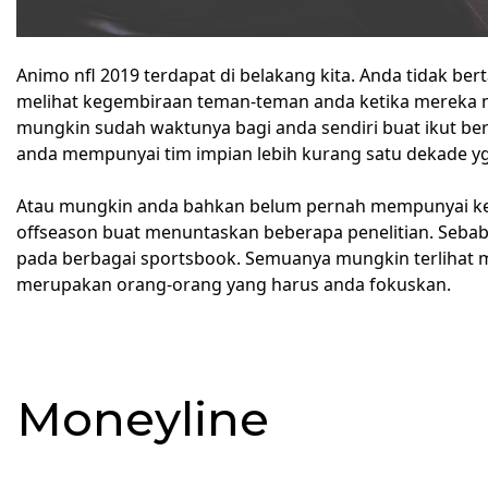
Animo nfl 2019 terdapat di belakang kita. Anda tidak ber
melihat kegembiraan teman-teman anda ketika merek
mungkin sudah waktunya bagi anda sendiri buat ikut be
anda mempunyai tim impian lebih kurang satu dekade yg 
Atau mungkin anda bahkan belum pernah mempunyai keli
offseason buat menuntaskan beberapa penelitian. Sebab 
pada berbagai sportsbook. Semuanya mungkin terlihat me
merupakan orang-orang yang harus anda fokuskan.
Moneyline