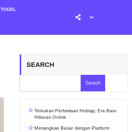
TOGEL
Account
menu
toggle
SEARCH
Search
Temukan Perbedaan Hobiqq: Era Baru
Hiburan Online
Menangkan Besar dengan Platform