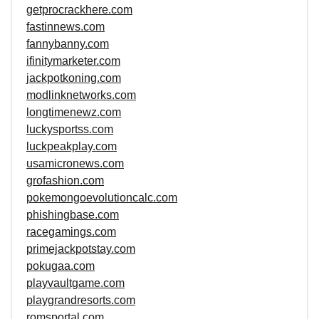
getprocrackhere.com
fastinnews.com
fannybanny.com
ifinitymarketer.com
jackpotkoning.com
modlinknetworks.com
longtimenewz.com
luckysportss.com
luckpeakplay.com
usamicronews.com
grofashion.com
pokemongoevolutioncalc.com
phishingbase.com
racegamings.com
primejackpotstay.com
pokugaa.com
playvaultgame.com
playgrandresorts.com
romsportal.com