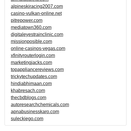
alpineskiracing2007.com
casino-vulkan-online.net
pitrepower.com
mediatown360.com
digitaleyestrainclinic.com
missionposible.com
online-casinos-vegas.com
xfinityrouterlogin.com
marketingjacks.com
topappliancereviews.com
trickytechupdates.com
hindiabhimaan.com
khabresach.com
thecbdblogs.com
autoresearchchemicals.com
apnabusinesskaro.com
suleckiego.com