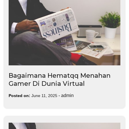
Bagaimana Hematqq Menahan
Gamer Di Dunia Virtual
-
admin
Posted on:
June 11, 2025