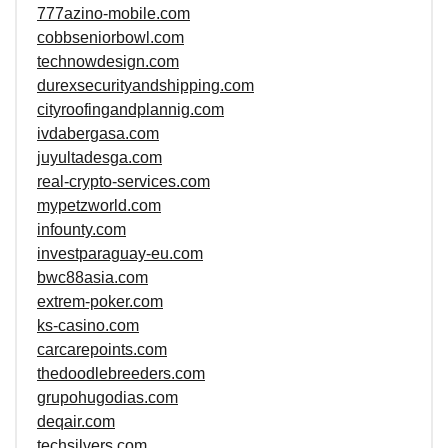
777azino-mobile.com
cobbseniorbowl.com
technowdesign.com
durexsecurityandshipping.com
cityroofingandplannig.com
ivdabergasa.com
juyultadesga.com
real-crypto-services.com
mypetzworld.com
infounty.com
investparaguay-eu.com
bwc88asia.com
extrem-poker.com
ks-casino.com
carcarepoints.com
thedoodlebreeders.com
grupohugodias.com
deqair.com
techsilvers.com