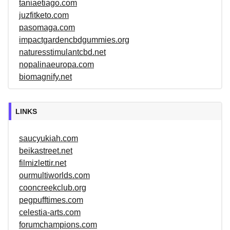
taniaetiago.com
juzfitketo.com
pasomaga.com
impactgardencbdgummies.org
naturesstimulantcbd.net
nopalinaeuropa.com
biomagnify.net
LINKS
saucyukiah.com
beikastreet.net
filmizlettir.net
ourmultiworlds.com
cooncreekclub.org
pegpufftimes.com
celestia-arts.com
forumchampions.com