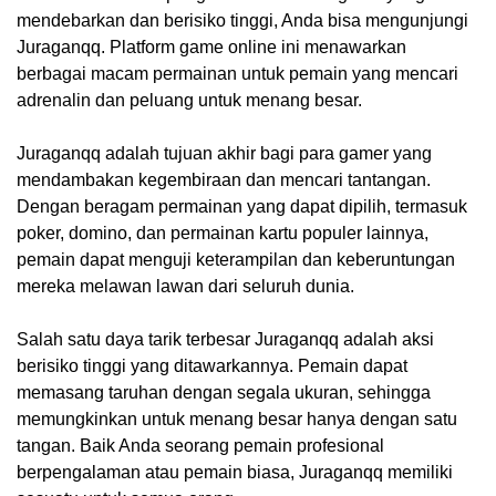
mendebarkan dan berisiko tinggi, Anda bisa mengunjungi
Juraganqq. Platform game online ini menawarkan
berbagai macam permainan untuk pemain yang mencari
adrenalin dan peluang untuk menang besar.
Juraganqq adalah tujuan akhir bagi para gamer yang
mendambakan kegembiraan dan mencari tantangan.
Dengan beragam permainan yang dapat dipilih, termasuk
poker, domino, dan permainan kartu populer lainnya,
pemain dapat menguji keterampilan dan keberuntungan
mereka melawan lawan dari seluruh dunia.
Salah satu daya tarik terbesar Juraganqq adalah aksi
berisiko tinggi yang ditawarkannya. Pemain dapat
memasang taruhan dengan segala ukuran, sehingga
memungkinkan untuk menang besar hanya dengan satu
tangan. Baik Anda seorang pemain profesional
berpengalaman atau pemain biasa, Juraganqq memiliki