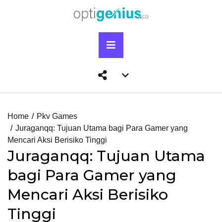
Skip
to
content
Primary
Menu
Account
menu
toggle
Home
Pkv Games
Juraganqq: Tujuan Utama bagi Para Gamer yang
Mencari Aksi Berisiko Tinggi
Juraganqq: Tujuan Utama
bagi Para Gamer yang
Mencari Aksi Berisiko
Tinggi