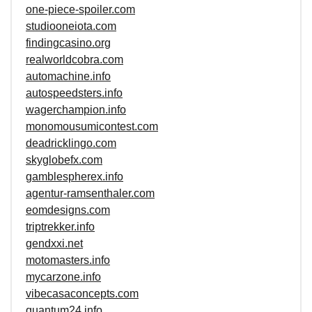
one-piece-spoiler.com
studiooneiota.com
findingcasino.org
realworldcobra.com
automachine.info
autospeedsters.info
wagerchampion.info
monomousumicontest.com
deadricklingo.com
skyglobefx.com
gamblespherex.info
agentur-ramsenthaler.com
eomdesigns.com
triptrekker.info
gendxxi.net
motomasters.info
mycarzone.info
vibecasaconcepts.com
quantum24.info