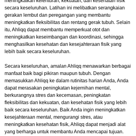
meningkatkan kelenturan, kekuatan, dan kesehatan fisik
secara keseluruhan. Latihan ini melibatkan serangkaian
gerakan lembut dan peregangan yang membantu
meningkatkan fleksibilitas dan rentang gerak tubuh. Selain
itu, Ahliqq dapat membantu memperkuat otot dan
meningkatkan keseimbangan dan koordinasi, sehingga
menghasilkan kesehatan dan kesejahteraan fisik yang
lebih baik secara keseluruhan.
Secara keseluruhan, amalan Ahliqq menawarkan berbagai
manfaat baik bagi pikiran maupun tubuh. Dengan
memasukkan Ahliqq ke dalam rutinitas harian Anda, Anda
dapat merasakan peningkatan kejernihan mental,
berkurangnya stres dan kecemasan, peningkatan
fleksibilitas dan kekuatan, dan kesehatan fisik yang lebih
baik secara keseluruhan. Baik Anda ingin meningkatkan
kesejahteraan mental, mengurangi stres, atau
meningkatkan kesehatan fisik, Ahliqq dapat menjadi alat
yang berharga untuk membantu Anda mencapai tujuan.