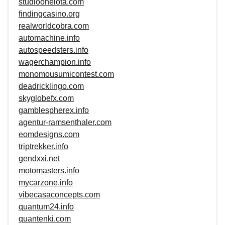
studiooneiota.com
findingcasino.org
realworldcobra.com
automachine.info
autospeedsters.info
wagerchampion.info
monomousumicontest.com
deadricklingo.com
skyglobefx.com
gamblespherex.info
agentur-ramsenthaler.com
eomdesigns.com
triptrekker.info
gendxxi.net
motomasters.info
mycarzone.info
vibecasaconcepts.com
quantum24.info
quantenki.com