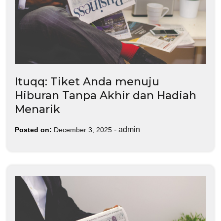
Ituqq: Tiket Anda menuju
Hiburan Tanpa Akhir dan Hadiah
Menarik
-
admin
Posted on:
December 3, 2025