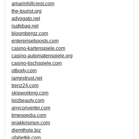
amarinhillcrest.com
the-tourist.org
advogato.net
isafebag.net
bloombergz.com
enterpriseboosts.com
casino-kartenspiele.com
casino-automatenspiele.org
casino-tischspiele.com
otbody.com
jamestrust.net
trenz24.com
skipworking.com
loizbeauty.com
anyconverter.com
timespedia.com
jejakkrismon.com
diemthole.biz
ufabetkk.com