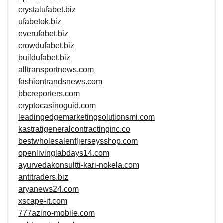
crystalufabet.biz
ufabetok.biz
everufabet.biz
crowdufabet.biz
buildufabet.biz
alltransportnews.com
fashiontrandsnews.com
bbcreporters.com
cryptocasinoguid.com
leadingedgemarketingsolutionsmi.com
kastratigeneralcontractinginc.co
bestwholesalenfljerseysshop.com
openlivinglabdays14.com
ayurvedakonsultti-kari-nokela.com
antitraders.biz
aryanews24.com
xscape-it.com
777azino-mobile.com