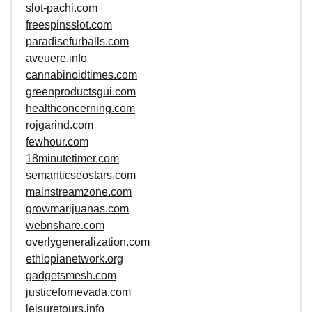
slot-pachi.com
freespinsslot.com
paradisefurballs.com
aveuere.info
cannabinoidtimes.com
greenproductsgui.com
healthconcerning.com
rojgarind.com
fewhour.com
18minutetimer.com
semanticseostars.com
mainstreamzone.com
growmarijuanas.com
webnshare.com
overlygeneralization.com
ethiopianetwork.org
gadgetsmesh.com
justicefornevada.com
leisuretours.info