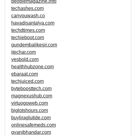
peoplemagazine.info
techashes.com
canyouwash.co
havadisantalya.com
techdtimes.com
techieboot.com
gundembalikesir.com
itechar.com
yesbold.com
healthhubzone.com
ebaraat.com
techjuiced.com
byteboosttech.com
magnexushub.com
virtuogoweb.com
biglotshours.com
buyliraglutide.com
onlinesafemeds.com
gyanibhandar.com