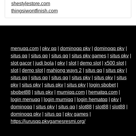
shestylestore.com
thingsiwontfinish.com
menuqq.com
|
pkv qq
|
dominoqq pkv
|
dominoqq pkv
|
situs qq
|
situs qq
|
situs qq
|
situs pkv games
|
situs pkv
|
slot gacor
|
judi bola
|
pkv
|
slot
|
demo slot
|
x500 slot
|
slot
|
demo slot
|
mahjong ways 2
|
situs qq
|
situs pkv
|
situs qq
|
situs qq
|
situs qq
|
situs pkv
|
situs pkv
|
situs
pkv
|
situs pkv
|
situs pkv
|
situs pkv
|
login sbobet
|
sbobet88
|
situs pkv
|
murniqq.com
|
hematqq.com
|
login menuqq
|
login murniqq
|
login hematqq
|
pkv
|
dominoqq
|
situs pkv
|
situs qq
|
slot88
|
slot88
|
slot88
|
dominoqq pkv
|
situs qq
|
pkv games
|
https://jurusqq.pkvgamesresmi.org/