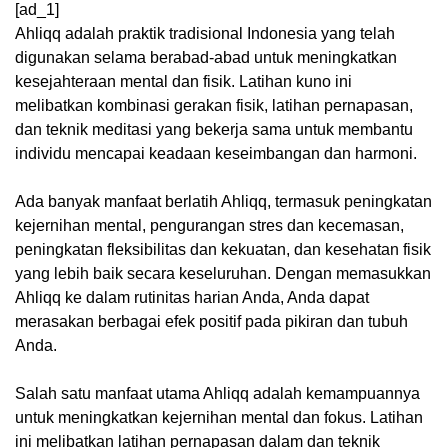
[ad_1]
Ahliqq adalah praktik tradisional Indonesia yang telah
digunakan selama berabad-abad untuk meningkatkan
kesejahteraan mental dan fisik. Latihan kuno ini
melibatkan kombinasi gerakan fisik, latihan pernapasan,
dan teknik meditasi yang bekerja sama untuk membantu
individu mencapai keadaan keseimbangan dan harmoni.
Ada banyak manfaat berlatih Ahliqq, termasuk peningkatan
kejernihan mental, pengurangan stres dan kecemasan,
peningkatan fleksibilitas dan kekuatan, dan kesehatan fisik
yang lebih baik secara keseluruhan. Dengan memasukkan
Ahliqq ke dalam rutinitas harian Anda, Anda dapat
merasakan berbagai efek positif pada pikiran dan tubuh
Anda.
Salah satu manfaat utama Ahliqq adalah kemampuannya
untuk meningkatkan kejernihan mental dan fokus. Latihan
ini melibatkan latihan pernapasan dalam dan teknik