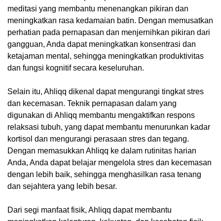
meditasi yang membantu menenangkan pikiran dan
meningkatkan rasa kedamaian batin. Dengan memusatkan
perhatian pada pernapasan dan menjernihkan pikiran dari
gangguan, Anda dapat meningkatkan konsentrasi dan
ketajaman mental, sehingga meningkatkan produktivitas
dan fungsi kognitif secara keseluruhan.
Selain itu, Ahliqq dikenal dapat mengurangi tingkat stres
dan kecemasan. Teknik pernapasan dalam yang
digunakan di Ahliqq membantu mengaktifkan respons
relaksasi tubuh, yang dapat membantu menurunkan kadar
kortisol dan mengurangi perasaan stres dan tegang.
Dengan memasukkan Ahliqq ke dalam rutinitas harian
Anda, Anda dapat belajar mengelola stres dan kecemasan
dengan lebih baik, sehingga menghasilkan rasa tenang
dan sejahtera yang lebih besar.
Dari segi manfaat fisik, Ahliqq dapat membantu