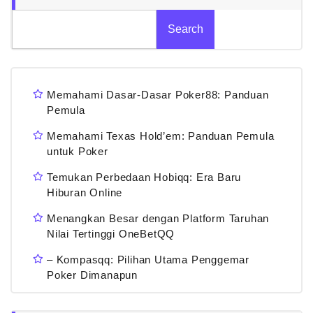
Search
Memahami Dasar-Dasar Poker88: Panduan
Pemula
Memahami Texas Hold’em: Panduan Pemula
untuk Poker
Temukan Perbedaan Hobiqq: Era Baru
Hiburan Online
Menangkan Besar dengan Platform Taruhan
Nilai Tertinggi OneBetQQ
– Kompasqq: Pilihan Utama Penggemar
Poker Dimanapun