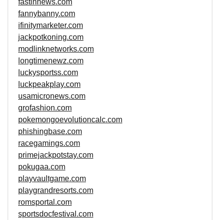
fastinnews.com
fannybanny.com
ifinitymarketer.com
jackpotkoning.com
modlinknetworks.com
longtimenewz.com
luckysportss.com
luckpeakplay.com
usamicronews.com
grofashion.com
pokemongoevolutioncalc.com
phishingbase.com
racegamings.com
primejackpotstay.com
pokugaa.com
playvaultgame.com
playgrandresorts.com
romsportal.com
sportsdocfestival.com