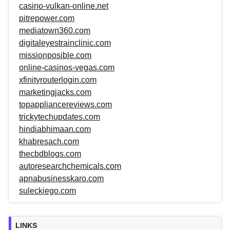
casino-vulkan-online.net
pitrepower.com
mediatown360.com
digitaleyestrainclinic.com
missionposible.com
online-casinos-vegas.com
xfinityrouterlogin.com
marketingjacks.com
topappliancereviews.com
trickytechupdates.com
hindiabhimaan.com
khabresach.com
thecbdblogs.com
autoresearchchemicals.com
apnabusinesskaro.com
suleckiego.com
LINKS