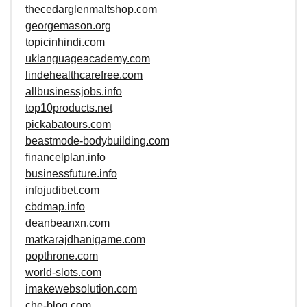
thecedarglenmaltshop.com
georgemason.org
topicinhindi.com
uklanguageacademy.com
lindehealthcarefree.com
allbusinessjobs.info
top10products.net
pickabatours.com
beastmode-bodybuilding.com
financelplan.info
businessfuture.info
infojudibet.com
cbdmap.info
deanbeanxn.com
matkarajdhanigame.com
popthrone.com
world-slots.com
imakewebsolution.com
che-blog.com