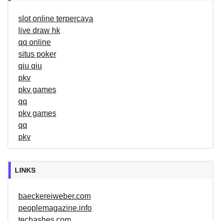
slot online terpercaya
live draw hk
qq online
situs poker
qiu qiu
pkv
pkv games
qq
pkv games
qq
pkv
LINKS
baeckereiweber.com
peoplemagazine.info
techashes.com