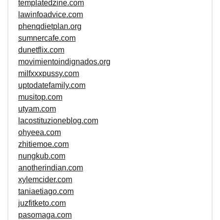
templatedzine.com
lawinfoadvice.com
phenqdietplan.org
sumnercafe.com
dunetflix.com
movimientoindignados.org
milfxxxpussy.com
uptodatefamily.com
musitop.com
utyam.com
lacostituzioneblog.com
ohyeea.com
zhitiemoe.com
nungkub.com
anotherindian.com
xylemcider.com
taniaetiago.com
juzfitketo.com
pasomaga.com