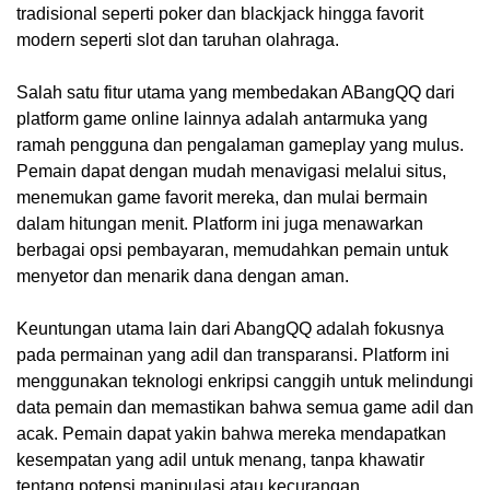
tradisional seperti poker dan blackjack hingga favorit
modern seperti slot dan taruhan olahraga.
Salah satu fitur utama yang membedakan ABangQQ dari
platform game online lainnya adalah antarmuka yang
ramah pengguna dan pengalaman gameplay yang mulus.
Pemain dapat dengan mudah menavigasi melalui situs,
menemukan game favorit mereka, dan mulai bermain
dalam hitungan menit. Platform ini juga menawarkan
berbagai opsi pembayaran, memudahkan pemain untuk
menyetor dan menarik dana dengan aman.
Keuntungan utama lain dari AbangQQ adalah fokusnya
pada permainan yang adil dan transparansi. Platform ini
menggunakan teknologi enkripsi canggih untuk melindungi
data pemain dan memastikan bahwa semua game adil dan
acak. Pemain dapat yakin bahwa mereka mendapatkan
kesempatan yang adil untuk menang, tanpa khawatir
tentang potensi manipulasi atau kecurangan.