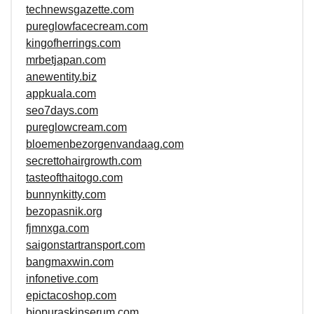
technewsgazette.com
pureglowfacecream.com
kingofherrings.com
mrbetjapan.com
anewentity.biz
appkuala.com
seo7days.com
pureglowcream.com
bloemenbezorgenvandaag.com
secrettohairgrowth.com
tasteofthaitogo.com
bunnynkitty.com
bezopasnik.org
fjmnxga.com
saigonstartransport.com
bangmaxwin.com
infonetive.com
epictacoshop.com
biopuraskinserum.com