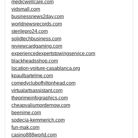
medicwellcare.com
vidsmall.com
businessnews2day.com
worldnewsrecords.com
sterilepro24.com
solidtechbusiness.com
reviewcardgaming.com
experiencedexpertstowingservice.com
blackheadsshop.com
location-voiture-casablanca.org
kpaulbartelme.com
comedyclubofhiltonhead.com
virtualartsassistant.com
theprimeinfographics.com
cheapvaliumordernow.com
beenime.com
sodecia-kemmerich.com
fun-mak.com
casino888world.com