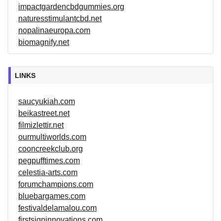
impactgardencbdgummies.org
naturesstimulantcbd.net
nopalinaeuropa.com
biomagnify.net
LINKS
saucyukiah.com
beikastreet.net
filmizlettir.net
ourmultiworlds.com
cooncreekclub.org
pegpufftimes.com
celestia-arts.com
forumchampions.com
bluebargames.com
festivaldelamalou.com
firstsigninnovations.com