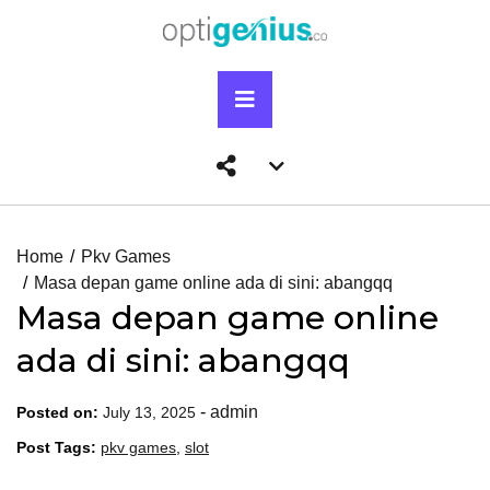
Skip
to
content
Primary
Menu
Account
menu
toggle
Home
Pkv Games
Masa depan game online ada di sini: abangqq
Masa depan game online
ada di sini: abangqq
-
admin
Posted on:
July 13, 2025
Post Tags:
pkv games
,
slot