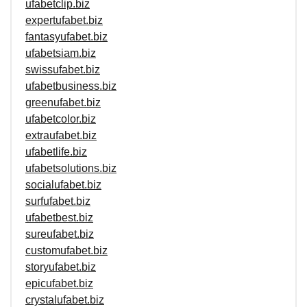
ufabetclip.biz
expertufabet.biz
fantasyufabet.biz
ufabetsiam.biz
swissufabet.biz
ufabetbusiness.biz
greenufabet.biz
ufabetcolor.biz
extraufabet.biz
ufabetlife.biz
ufabetsolutions.biz
socialufabet.biz
surfufabet.biz
ufabetbest.biz
sureufabet.biz
customufabet.biz
storyufabet.biz
epicufabet.biz
crystalufabet.biz