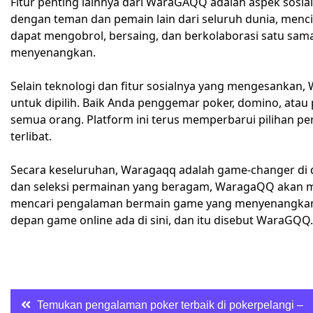
Fitur penting lainnya dari WaraGAQQ adalah aspek sosi
dengan teman dan pemain lain dari seluruh dunia, men
dapat mengobrol, bersaing, dan berkolaborasi satu sa
menyenangkan.
Selain teknologi dan fitur sosialnya yang mengesanka
untuk dipilih. Baik Anda penggemar poker, domino, atau
semua orang. Platform ini terus memperbarui pilihan 
terlibat.
Secara keseluruhan, Waragaqq adalah game-changer di du
dan seleksi permainan yang beragam, WaragaQQ akan mer
mencari pengalaman bermain game yang menyenangkan da
depan game online ada di sini, dan itu disebut WaraGQQ.
Post
Temukan pengalaman poker terbaik di pokerpelangi –