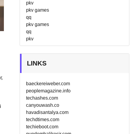
pkv
pkv games
qq
pkv games
qq
pkv
LINKS
r,
baeckereiweber.com
peoplemagazine.info
techashes.com
canyouwash.co
i
havadisantalya.com
techdtimes.com
techieboot.com
gundembalikesir.com