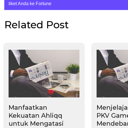
tiket Anda ke Fortune
navigation
Related Post
Manfaatkan
Menjelaja
Kekuatan Ahliqq
PKV Game
untuk Mengatasi
Mendebar