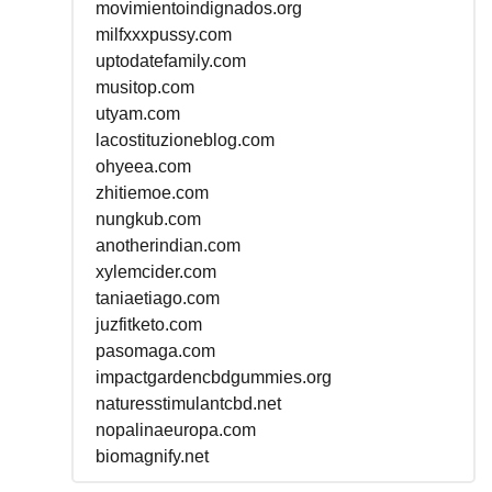
movimientoindignados.org
milfxxxpussy.com
uptodatefamily.com
musitop.com
utyam.com
lacostituzioneblog.com
ohyeea.com
zhitiemoe.com
nungkub.com
anotherindian.com
xylemcider.com
taniaetiago.com
juzfitketo.com
pasomaga.com
impactgardencbdgummies.org
naturesstimulantcbd.net
nopalinaeuropa.com
biomagnify.net