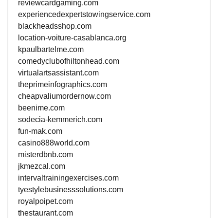
reviewcardgaming.com
experiencedexpertstowingservice.com
blackheadsshop.com
location-voiture-casablanca.org
kpaulbartelme.com
comedyclubofhiltonhead.com
virtualartsassistant.com
theprimeinfographics.com
cheapvaliumordernow.com
beenime.com
sodecia-kemmerich.com
fun-mak.com
casino888world.com
misterdbnb.com
jkmezcal.com
intervaltrainingexercises.com
tyestylebusinesssolutions.com
royalpoipet.com
thestaurant.com