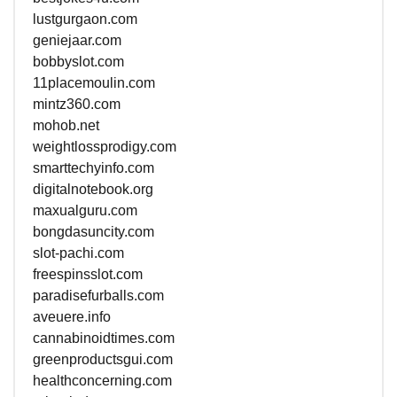
lustgurgaon.com
geniejaar.com
bobbyslot.com
11placemoulin.com
mintz360.com
mohob.net
weightlossprodigy.com
smarttechyinfo.com
digitalnotebook.org
maxualguru.com
bongdasuncity.com
slot-pachi.com
freespinsslot.com
paradisefurballs.com
aveuere.info
cannabinoidtimes.com
greenproductsgui.com
healthconcerning.com