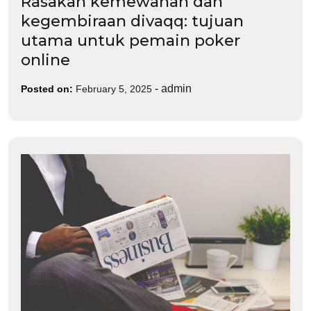
Rasakan kemewahan dan
kegembiraan divaqq: tujuan
utama untuk pemain poker
online
-
admin
Posted on:
February 5, 2025