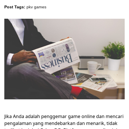
Post Tags:
pkv games
Jika Anda adalah penggemar game online dan mencari
pengalaman yang mendebarkan dan menarik, tidak