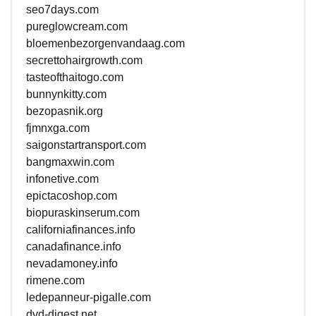
seo7days.com
pureglowcream.com
bloemenbezorgenvandaag.com
secrettohairgrowth.com
tasteofthaitogo.com
bunnynkitty.com
bezopasnik.org
fjmnxga.com
saigonstartransport.com
bangmaxwin.com
infonetive.com
epictacoshop.com
biopuraskinserum.com
californiafinances.info
canadafinance.info
nevadamoney.info
rimene.com
ledepanneur-pigalle.com
dvd-digest.net