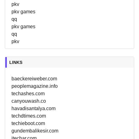
pkv
pkv games
qq
pkv games
qq
pkv
LINKS
baeckereiweber.com
peoplemagazine.info
techashes.com
canyouwash.co
havadisantalya.com
techdtimes.com
techieboot.com
gundembalikesir.com
itechar.com