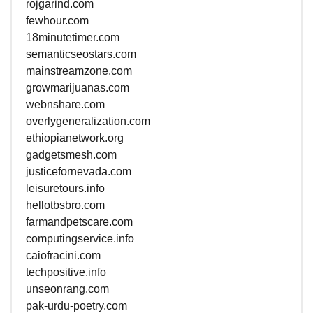
rojgarind.com
fewhour.com
18minutetimer.com
semanticseostars.com
mainstreamzone.com
growmarijuanas.com
webnshare.com
overlygeneralization.com
ethiopianetwork.org
gadgetsmesh.com
justicefornevada.com
leisuretours.info
hellotbsbro.com
farmandpetscare.com
computingservice.info
caiofracini.com
techpositive.info
unseonrang.com
pak-urdu-poetry.com