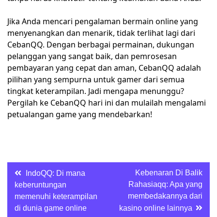
Jika Anda mencari pengalaman bermain online yang
menyenangkan dan menarik, tidak terlihat lagi dari
CebanQQ. Dengan berbagai permainan, dukungan
pelanggan yang sangat baik, dan pemrosesan
pembayaran yang cepat dan aman, CebanQQ adalah
pilihan yang sempurna untuk gamer dari semua
tingkat keterampilan. Jadi mengapa menunggu?
Pergilah ke CebanQQ hari ini dan mulailah mengalami
petualangan game yang mendebarkan!
Post
Kebenaran Di Balik
IndoQQ: Di mana
Rahasiaqq: Apa yang
keberuntungan
navigation
membedakannya dari
memenuhi keterampilan
di dunia game online
kasino online lainnya