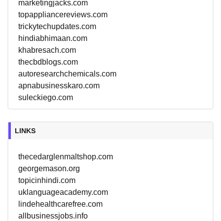
marketingjacks.com
topappliancereviews.com
trickytechupdates.com
hindiabhimaan.com
khabresach.com
thecbdblogs.com
autoresearchchemicals.com
apnabusinesskaro.com
suleckiego.com
LINKS
thecedarglenmaltshop.com
georgemason.org
topicinhindi.com
uklanguageacademy.com
lindehealthcarefree.com
allbusinessjobs.info