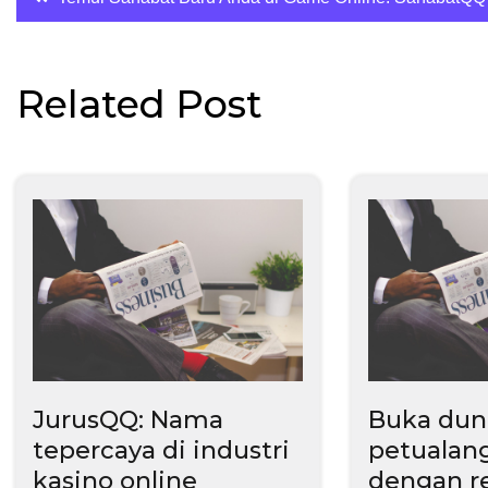
Post
navigation
Related Post
JurusQQ: Nama
Buka dun
tepercaya di industri
petualang
kasino online
dengan r