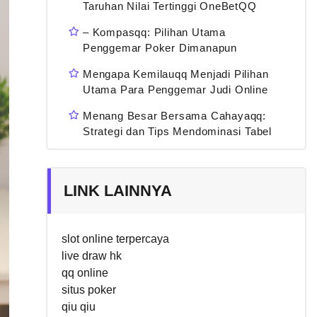
Taruhan Nilai Tertinggi OneBetQQ
– Kompasqq: Pilihan Utama
Penggemar Poker Dimanapun
Mengapa Kemilauqq Menjadi Pilihan
Utama Para Penggemar Judi Online
Menang Besar Bersama Cahayaqq:
Strategi dan Tips Mendominasi Tabel
LINK LAINNYA
slot online terpercaya
live draw hk
qq online
situs poker
qiu qiu