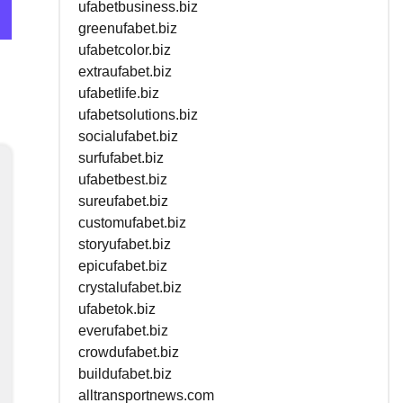
ufabetbusiness.biz
greenufabet.biz
ufabetcolor.biz
extraufabet.biz
ufabetlife.biz
ufabetsolutions.biz
socialufabet.biz
surfufabet.biz
ufabetbest.biz
sureufabet.biz
customufabet.biz
storyufabet.biz
epicufabet.biz
crystalufabet.biz
ufabetok.biz
everufabet.biz
crowdufabet.biz
buildufabet.biz
alltransportnews.com