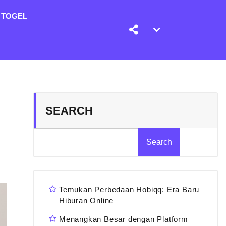
TOGEL
Account
menu
toggle
SEARCH
Search
Temukan Perbedaan Hobiqq: Era Baru
Hiburan Online
Menangkan Besar dengan Platform