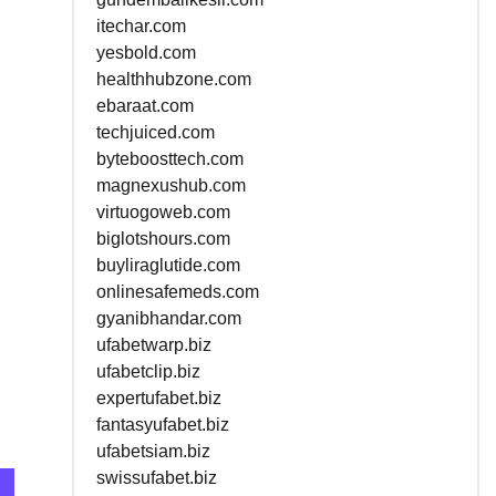
itechar.com
yesbold.com
healthhubzone.com
ebaraat.com
techjuiced.com
byteboosttech.com
magnexushub.com
virtuogoweb.com
biglotshours.com
buyliraglutide.com
onlinesafemeds.com
gyanibhandar.com
ufabetwarp.biz
ufabetclip.biz
expertufabet.biz
fantasyufabet.biz
ufabetsiam.biz
swissufabet.biz