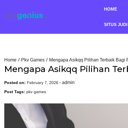
Skip
HOME
to
content
SITUS JUDI
Home
Pkv Games
Mengapa Asikqq Pilihan Terbaik Bagi
Mengapa Asikqq Pilihan Te
-
admin
Posted on:
February 7, 2026
Post Tags:
pkv games