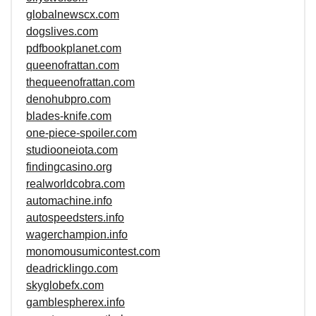
globalnewscx.com
dogslives.com
pdfbookplanet.com
queenofrattan.com
thequeenofrattan.com
denohubpro.com
blades-knife.com
one-piece-spoiler.com
studiooneiota.com
findingcasino.org
realworldcobra.com
automachine.info
autospeedsters.info
wagerchampion.info
monomousumicontest.com
deadricklingo.com
skyglobefx.com
gamblespherex.info