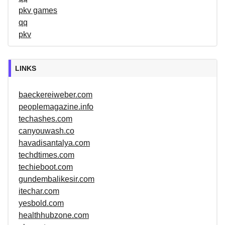
pkv games
qq
pkv
LINKS
baeckereiweber.com
peoplemagazine.info
techashes.com
canyouwash.co
havadisantalya.com
techdtimes.com
techieboot.com
gundembalikesir.com
itechar.com
yesbold.com
healthhubzone.com