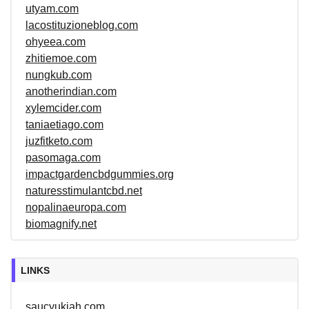
utyam.com
lacostituzioneblog.com
ohyeea.com
zhitiemoe.com
nungkub.com
anotherindian.com
xylemcider.com
taniaetiago.com
juzfitketo.com
pasomaga.com
impactgardencbdgummies.org
naturesstimulantcbd.net
nopalinaeuropa.com
biomagnify.net
LINKS
saucyukiah.com