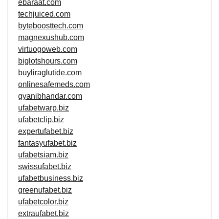
ebaraat.com
techjuiced.com
byteboosttech.com
magnexushub.com
virtuogoweb.com
biglotshours.com
buyliraglutide.com
onlinesafemeds.com
gyanibhandar.com
ufabetwarp.biz
ufabetclip.biz
expertufabet.biz
fantasyufabet.biz
ufabetsiam.biz
swissufabet.biz
ufabetbusiness.biz
greenufabet.biz
ufabetcolor.biz
extraufabet.biz