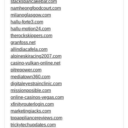
stackspancakebar.com
namheongfoodcourt.com
milanoglasgow.com
hallu-forte3.com
hallu-motion24.com
therockskippers.com
granfoss.net
allindiacafela.com
alpineskiracing2007.com
casino-vulkan-online.net
pitrepower.com
mediatown360.com
digitaleyestrainclinic.com
missionposible.com
online-casinos-vegas.com
xfinityrouterlogin.com
marketingjacks.com
topappliancereviews.com
trickytechupdates.com