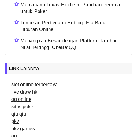
Memahami Texas Hold’em: Panduan Pemula
untuk Poker
Temukan Perbedaan Hobiqq: Era Baru
Hiburan Online
Menangkan Besar dengan Platform Taruhan
Nilai Tertinggi OneBetQQ
LINK LAINNYA
slot online terpercaya
live draw hk
qq online
situs poker
qiu qiu
pkv
pkv games
qq