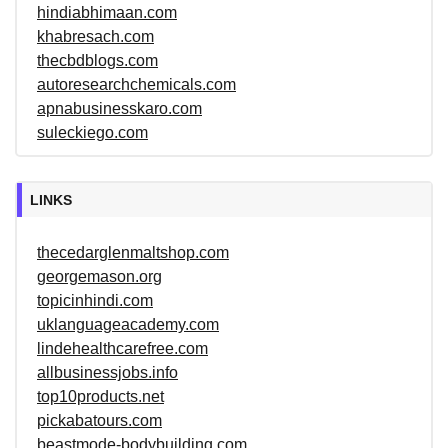
hindiabhimaan.com
khabresach.com
thecbdblogs.com
autoresearchchemicals.com
apnabusinesskaro.com
suleckiego.com
LINKS
thecedarglenmaltshop.com
georgemason.org
topicinhindi.com
uklanguageacademy.com
lindehealthcarefree.com
allbusinessjobs.info
top10products.net
pickabatours.com
beastmode-bodybuilding.com