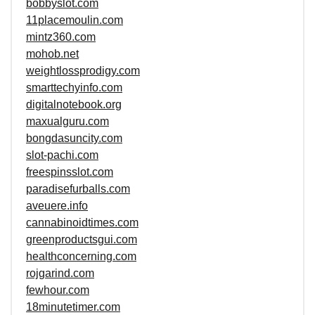
bobbyslot.com
11placemoulin.com
mintz360.com
mohob.net
weightlossprodigy.com
smarttechyinfo.com
digitalnotebook.org
maxualguru.com
bongdasuncity.com
slot-pachi.com
freespinsslot.com
paradisefurballs.com
aveuere.info
cannabinoidtimes.com
greenproductsgui.com
healthconcerning.com
rojgarind.com
fewhour.com
18minutetimer.com