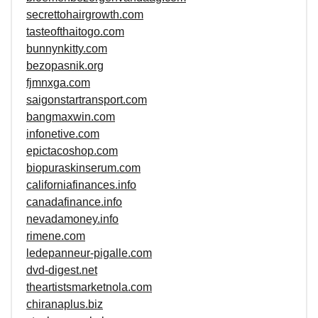
secrettohairgrowth.com
tasteofthaitogo.com
bunnynkitty.com
bezopasnik.org
fjmnxga.com
saigonstartransport.com
bangmaxwin.com
infonetive.com
epictacoshop.com
biopuraskinserum.com
californiafinances.info
canadafinance.info
nevadamoney.info
rimene.com
ledepanneur-pigalle.com
dvd-digest.net
theartistsmarketnola.com
chiranaplus.biz