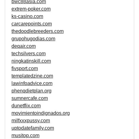
bwc88asia.com
extrem-poker.com
ks-casino.com
carcarepoints.com
thedoodlebreeders.com
grupohugodias.com
deqair.com
techsilvers.com
ningkatinskill.com
fivsport.com
templatedzine.com
lawinfoadvice.com
phenqdietplan.org
sumnercafe.com
dunetflix.com
movimientoindignados.org
milfxxxpussy.com
uptodatefamily.com
musitop.com