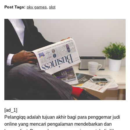
Post Tags:
pkv games
,
slot
[ad_1]
Pelangiqq adalah tujuan akhir bagi para penggemar judi
online yang mencari pengalaman mendebarkan dan