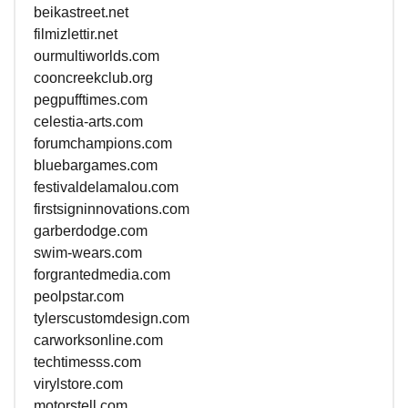
beikastreet.net
filmizlettir.net
ourmultiworlds.com
cooncreekclub.org
pegpufftimes.com
celestia-arts.com
forumchampions.com
bluebargames.com
festivaldelamalou.com
firstsigninnovations.com
garberdodge.com
swim-wears.com
forgrantedmedia.com
peolpstar.com
tylerscustomdesign.com
carworksonline.com
techtimesss.com
virylstore.com
motorstell.com