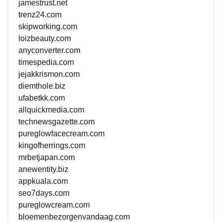
jamestrust.net
trenz24.com
skipworking.com
loizbeauty.com
anyconverter.com
timespedia.com
jejakkrismon.com
diemthole.biz
ufabetkk.com
allquickmedia.com
technewsgazette.com
pureglowfacecream.com
kingofherrings.com
mrbetjapan.com
anewentity.biz
appkuala.com
seo7days.com
pureglowcream.com
bloemenbezorgenvandaag.com