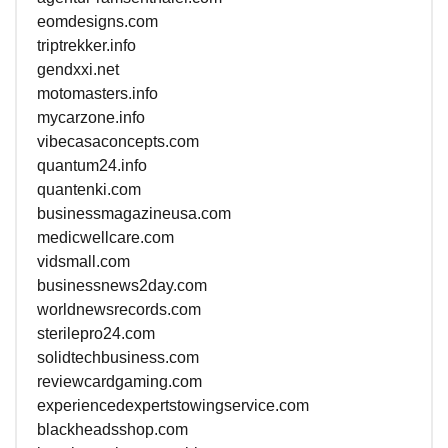
eomdesigns.com
triptrekker.info
gendxxi.net
motomasters.info
mycarzone.info
vibecasaconcepts.com
quantum24.info
quantenki.com
businessmagazineusa.com
medicwellcare.com
vidsmall.com
businessnews2day.com
worldnewsrecords.com
sterilepro24.com
solidtechbusiness.com
reviewcardgaming.com
experiencedexpertstowingservice.com
blackheadsshop.com