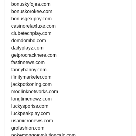
bonuskyfojea.com
bonuskorokee.com
bonusgexipoy.com
casinorelaxluxe.com
clubetechplay.com
domdombd.com
dailyplayz.com
getprocrackhere.com
fastinnews.com
fannybanny.com
ifinitymarketer.com
jackpotkoning.com
modlinknetworks.com
longtimenewz.com
luckysportss.com
luckpeakplay.com
usamicronews.com
grofashion.com
pokemongoevolutioncalc.com