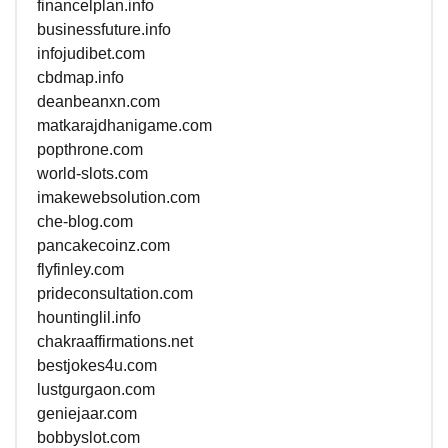
financelplan.info
businessfuture.info
infojudibet.com
cbdmap.info
deanbeanxn.com
matkarajdhanigame.com
popthrone.com
world-slots.com
imakewebsolution.com
che-blog.com
pancakecoinz.com
flyfinley.com
prideconsultation.com
hountinglil.info
chakraaffirmations.net
bestjokes4u.com
lustgurgaon.com
geniejaar.com
bobbyslot.com