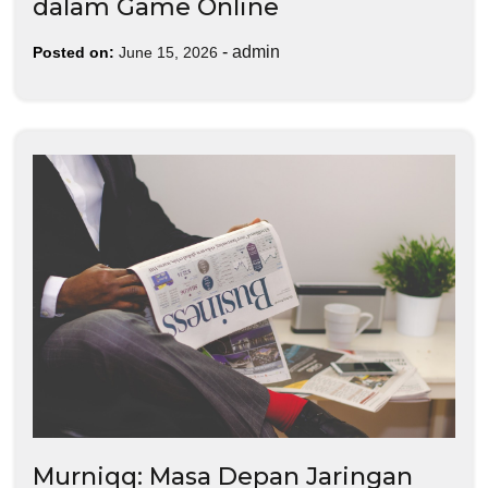
dalam Game Online
-
admin
Posted on:
June 15, 2026
Murniqq: Masa Depan Jaringan