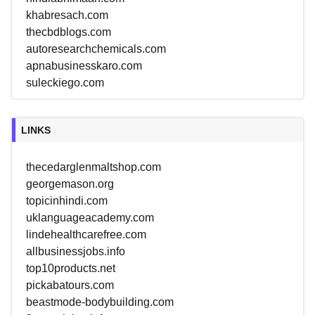
khabresach.com
thecbdblogs.com
autoresearchchemicals.com
apnabusinesskaro.com
suleckiego.com
LINKS
thecedarglenmaltshop.com
georgemason.org
topicinhindi.com
uklanguageacademy.com
lindehealthcarefree.com
allbusinessjobs.info
top10products.net
pickabatours.com
beastmode-bodybuilding.com