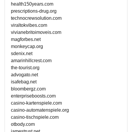
health150years.com
prescriptions-drug.org
technocrewsolution.com
viraltokvibes.com
vivianebritoimoveis.com
magforbes.net
monkeycap.org
sdenix.net
amarinhillcrest.com
the-tourist.org
advogato.net
isafebag.net
bloombergz.com
enterpriseboosts.com
casino-kartenspiele.com
casino-automatenspiele.org
casino-tischspiele.com
otbody.com
jamestrust.net