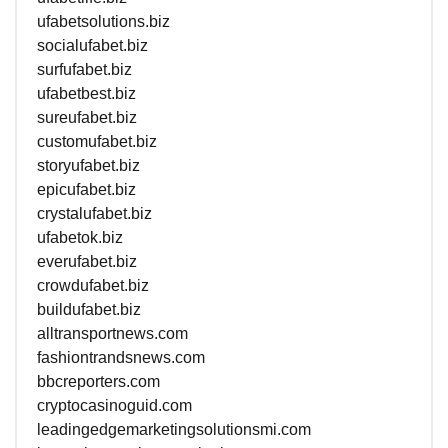
ufabetsolutions.biz
socialufabet.biz
surfufabet.biz
ufabetbest.biz
sureufabet.biz
customufabet.biz
storyufabet.biz
epicufabet.biz
crystalufabet.biz
ufabetok.biz
everufabet.biz
crowdufabet.biz
buildufabet.biz
alltransportnews.com
fashiontrandsnews.com
bbcreporters.com
cryptocasinoguid.com
leadingedgemarketingsolutionsmi.com