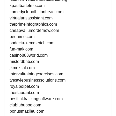
kpaulbartelme.com
comedyclubofhiltonhead.com
virtualartsassistant.com
theprimeinfographics.com
cheapvaliumordernow.com
beenime.com
sodecia-kemmerich.com
fun-mak.com
casino888world.com
misterdbnb.com
jkmezcal.com
intervaltrainingexercises.com
tyestylebusinesssolutions.com
royalpoipet.com
thestaurant.com
bestlinktrackingsoftware.com
clublubupoo.com
bonusmazijeu.com