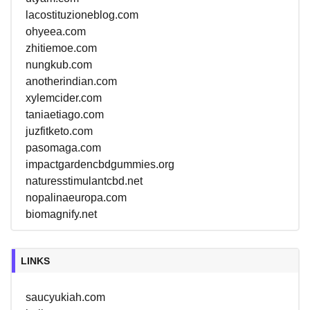
lacostituzioneblog.com
ohyeea.com
zhitiemoe.com
nungkub.com
anotherindian.com
xylemcider.com
taniaetiago.com
juzfitketo.com
pasomaga.com
impactgardencbdgummies.org
naturesstimulantcbd.net
nopalinaeuropa.com
biomagnify.net
LINKS
saucyukiah.com