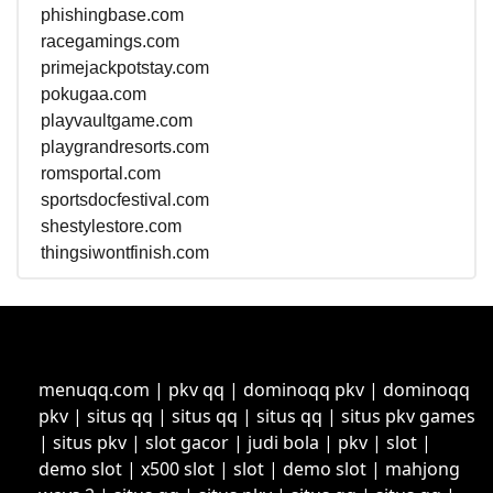
phishingbase.com
racegamings.com
primejackpotstay.com
pokugaa.com
playvaultgame.com
playgrandresorts.com
romsportal.com
sportsdocfestival.com
shestylestore.com
thingsiwontfinish.com
menuqq.com
|
pkv qq
|
dominoqq pkv
|
dominoqq
pkv
|
situs qq
|
situs qq
|
situs qq
|
situs pkv games
|
situs pkv
|
slot gacor
|
judi bola
|
pkv
|
slot
|
demo slot
|
x500 slot
|
slot
|
demo slot
|
mahjong