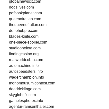
globalnewscx.com
dogslives.com
pdfbookplanet.com
queenofrattan.com
thequeenofrattan.com
denohubpro.com
blades-knife.com
one-piece-spoiler.com
studiooneiota.com
findingcasino.org
realworldcobra.com
automachine.info
autospeedsters.info
wagerchampion.info
monomousumicontest.com
deadricklingo.com
skyglobefx.com
gamblespherex.info
agentur-ramsenthaler.com