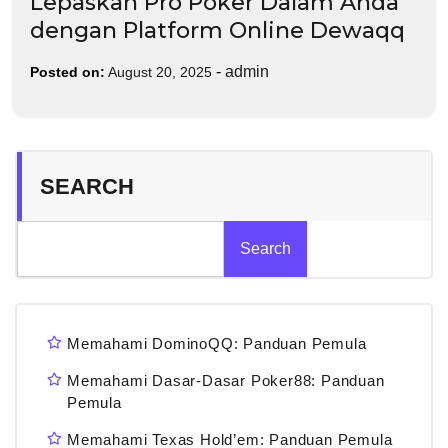
Lepaskan Pro Poker Dalam Anda
dengan Platform Online Dewaqq
-
admin
Posted on:
August 20, 2025
SEARCH
Search
Memahami DominoQQ: Panduan Pemula
Memahami Dasar-Dasar Poker88: Panduan
Pemula
Memahami Texas Hold’em: Panduan Pemula