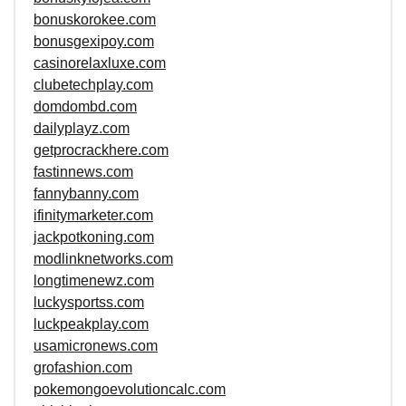
bonuskorokee.com
bonusgexipoy.com
casinorelaxluxe.com
clubetechplay.com
domdombd.com
dailyplayz.com
getprocrackhere.com
fastinnews.com
fannybanny.com
ifinitymarketer.com
jackpotkoning.com
modlinknetworks.com
longtimenewz.com
luckysportss.com
luckpeakplay.com
usamicronews.com
grofashion.com
pokemongoevolutioncalc.com