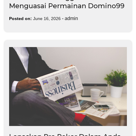
Menguasai Permainan Domino99
-
admin
Posted on:
June 16, 2026