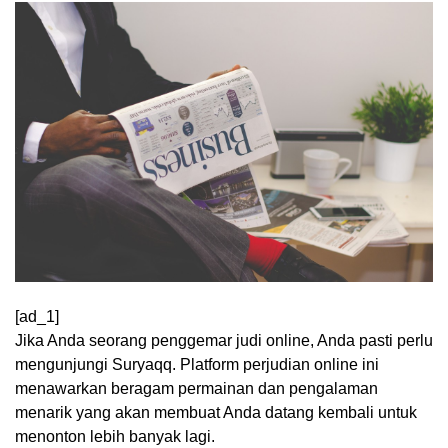
[ad_1]
Jika Anda seorang penggemar judi online, Anda pasti perlu
mengunjungi Suryaqq. Platform perjudian online ini
menawarkan beragam permainan dan pengalaman
menarik yang akan membuat Anda datang kembali untuk
menonton lebih banyak lagi.