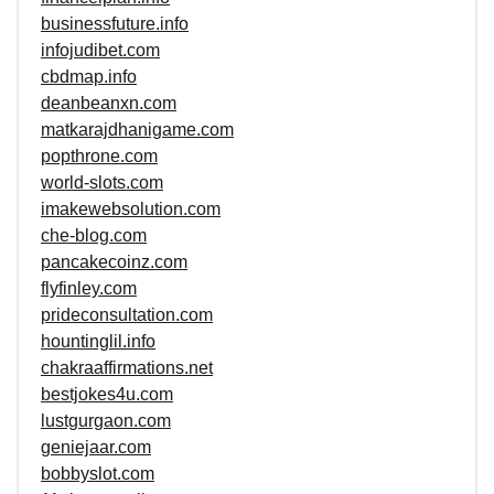
businessfuture.info
infojudibet.com
cbdmap.info
deanbeanxn.com
matkarajdhanigame.com
popthrone.com
world-slots.com
imakewebsolution.com
che-blog.com
pancakecoinz.com
flyfinley.com
prideconsultation.com
hountinglil.info
chakraaffirmations.net
bestjokes4u.com
lustgurgaon.com
geniejaar.com
bobbyslot.com