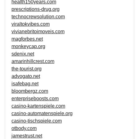
health150years.com
prescriptions-drug.org
technocrewsolution.com
viraltokvibes.com
vivianebritoimoveis.com
magforbes.net
monkeycap.org
sdenix.net
amarinhillcrest.com
the-tourist.org
advogato.net
isafebag.net
bloombergz.com
enterpriseboosts.com
casino-kartenspiele.com
casino-automatenspiele.org
casino-tischspiele.com
otbody.com
jamestrust.net