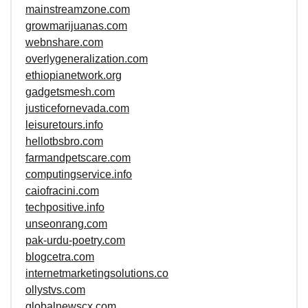
mainstreamzone.com
growmarijuanas.com
webnshare.com
overlygeneralization.com
ethiopianetwork.org
gadgetsmesh.com
justicefornevada.com
leisuretours.info
hellotbsbro.com
farmandpetscare.com
computingservice.info
caiofracini.com
techpositive.info
unseonrang.com
pak-urdu-poetry.com
blogcetra.com
internetmarketingsolutions.co
ollystvs.com
globalnewscx.com