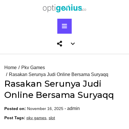
Skip
to
content
Primary
Menu
Account
menu
toggle
Home
Pkv Games
Rasakan Serunya Judi Online Bersama Suryaqq
Rasakan Serunya Judi
Online Bersama Suryaqq
-
admin
Posted on:
November 16, 2025
Post Tags:
pkv games
,
slot