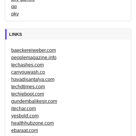
qq
pkv
LINKS
baeckereiweber.com
peoplemagazine.info
techashes.com
canyouwash.co
havadisantalya.com
techdtimes.com
techieboot.com
gundembalikesir.com
itechar.com
yesbold.com
healthhubzone.com
ebaraat.com