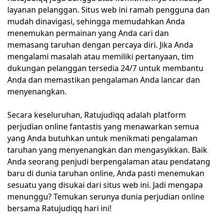
layanan pelanggan. Situs web ini ramah pengguna dan
mudah dinavigasi, sehingga memudahkan Anda
menemukan permainan yang Anda cari dan
memasang taruhan dengan percaya diri. Jika Anda
mengalami masalah atau memiliki pertanyaan, tim
dukungan pelanggan tersedia 24/7 untuk membantu
Anda dan memastikan pengalaman Anda lancar dan
menyenangkan.
Secara keseluruhan, Ratujudiqq adalah platform
perjudian online fantastis yang menawarkan semua
yang Anda butuhkan untuk menikmati pengalaman
taruhan yang menyenangkan dan mengasyikkan. Baik
Anda seorang penjudi berpengalaman atau pendatang
baru di dunia taruhan online, Anda pasti menemukan
sesuatu yang disukai dari situs web ini. Jadi mengapa
menunggu? Temukan serunya dunia perjudian online
bersama Ratujudiqq hari ini!