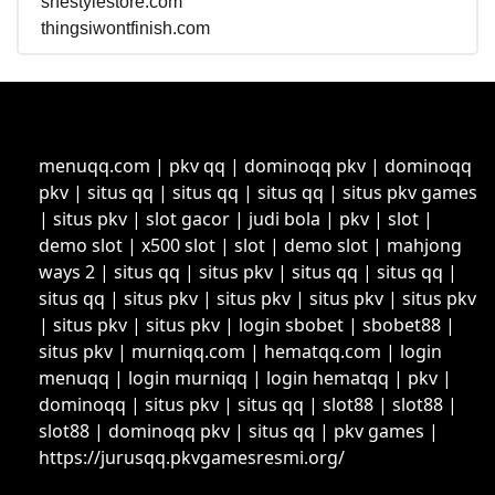
shestylestore.com
thingsiwontfinish.com
menuqq.com
|
pkv qq
|
dominoqq pkv
|
dominoqq
pkv
|
situs qq
|
situs qq
|
situs qq
|
situs pkv games
|
situs pkv
|
slot gacor
|
judi bola
|
pkv
|
slot
|
demo slot
|
x500 slot
|
slot
|
demo slot
|
mahjong
ways 2
|
situs qq
|
situs pkv
|
situs qq
|
situs qq
|
situs qq
|
situs pkv
|
situs pkv
|
situs pkv
|
situs pkv
|
situs pkv
|
situs pkv
|
login sbobet
|
sbobet88
|
situs pkv
|
murniqq.com
|
hematqq.com
|
login
menuqq
|
login murniqq
|
login hematqq
|
pkv
|
dominoqq
|
situs pkv
|
situs qq
|
slot88
|
slot88
|
slot88
|
dominoqq pkv
|
situs qq
|
pkv games
|
https://jurusqq.pkvgamesresmi.org/