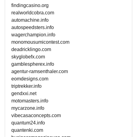
findingcasino.org
realworldcobra.com
automachine.info
autospeedsters.info
wagerchampion.info
monomousumicontest.com
deadricklingo.com
skyglobefx.com
gamblespherex.info
agentur-ramsenthaler.com
eomdesigns.com
triptrekker.info
gendxxi.net
motomasters.info
mycarzone.info
vibecasaconcepts.com
quantum24.info
quantenki.com