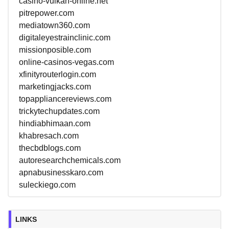
casino-vulkan-online.net
pitrepower.com
mediatown360.com
digitaleyestrainclinic.com
missionposible.com
online-casinos-vegas.com
xfinityrouterlogin.com
marketingjacks.com
topappliancereviews.com
trickytechupdates.com
hindiabhimaan.com
khabresach.com
thecbdblogs.com
autoresearchchemicals.com
apnabusinesskaro.com
suleckiego.com
LINKS