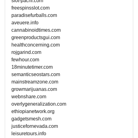
slot-pachi.com
freespinsslot.com
paradisefurballs.com
aveuere.info
cannabinoidtimes.com
greenproductsgui.com
healthconcerning.com
rojgarind.com
fewhour.com
18minutetimer.com
semanticseostars.com
mainstreamzone.com
growmarijuanas.com
webnshare.com
overlygeneralization.com
ethiopianetwork.org
gadgetsmesh.com
justicefornevada.com
leisuretours.info