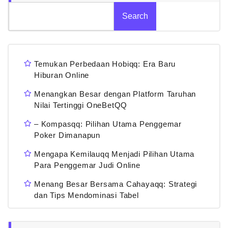
Search
Temukan Perbedaan Hobiqq: Era Baru
Hiburan Online
Menangkan Besar dengan Platform Taruhan
Nilai Tertinggi OneBetQQ
– Kompasqq: Pilihan Utama Penggemar
Poker Dimanapun
Mengapa Kemilauqq Menjadi Pilihan Utama
Para Penggemar Judi Online
Menang Besar Bersama Cahayaqq: Strategi
dan Tips Mendominasi Tabel