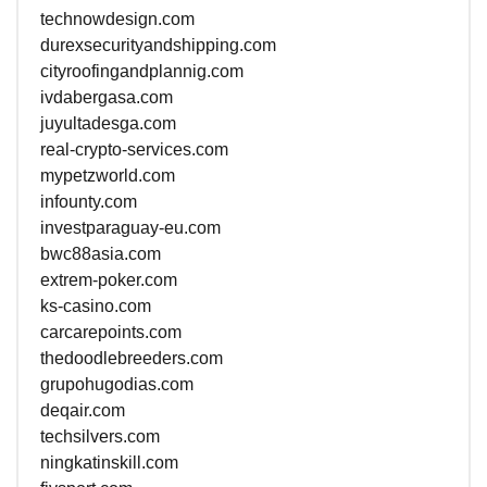
technowdesign.com
durexsecurityandshipping.com
cityroofingandplannig.com
ivdabergasa.com
juyultadesga.com
real-crypto-services.com
mypetzworld.com
infounty.com
investparaguay-eu.com
bwc88asia.com
extrem-poker.com
ks-casino.com
carcarepoints.com
thedoodlebreeders.com
grupohugodias.com
deqair.com
techsilvers.com
ningkatinskill.com