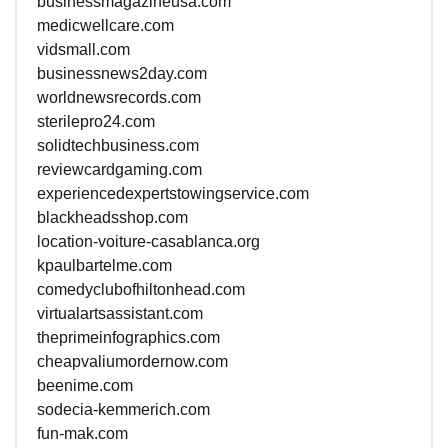
businessmagazineusa.com
medicwellcare.com
vidsmall.com
businessnews2day.com
worldnewsrecords.com
sterilepro24.com
solidtechbusiness.com
reviewcardgaming.com
experiencedexpertstowingservice.com
blackheadsshop.com
location-voiture-casablanca.org
kpaulbartelme.com
comedyclubofhiltonhead.com
virtualartsassistant.com
theprimeinfographics.com
cheapvaliumordernow.com
beenime.com
sodecia-kemmerich.com
fun-mak.com