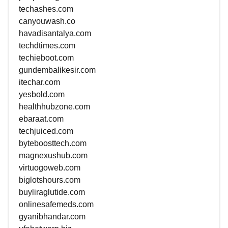
techashes.com
canyouwash.co
havadisantalya.com
techdtimes.com
techieboot.com
gundembalikesir.com
itechar.com
yesbold.com
healthhubzone.com
ebaraat.com
techjuiced.com
byteboosttech.com
magnexushub.com
virtuogoweb.com
biglotshours.com
buyliraglutide.com
onlinesafemeds.com
gyanibhandar.com