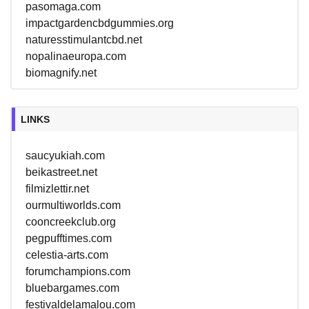
pasomaga.com
impactgardencbdgummies.org
naturesstimulantcbd.net
nopalinaeuropa.com
biomagnify.net
LINKS
saucyukiah.com
beikastreet.net
filmizlettir.net
ourmultiworlds.com
cooncreekclub.org
pegpufftimes.com
celestia-arts.com
forumchampions.com
bluebargames.com
festivaldelamalou.com