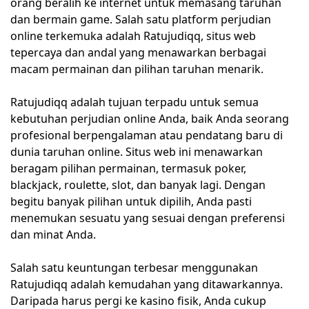
orang beralih ke internet untuk memasang taruhan
dan bermain game. Salah satu platform perjudian
online terkemuka adalah Ratujudiqq, situs web
tepercaya dan andal yang menawarkan berbagai
macam permainan dan pilihan taruhan menarik.
Ratujudiqq adalah tujuan terpadu untuk semua
kebutuhan perjudian online Anda, baik Anda seorang
profesional berpengalaman atau pendatang baru di
dunia taruhan online. Situs web ini menawarkan
beragam pilihan permainan, termasuk poker,
blackjack, roulette, slot, dan banyak lagi. Dengan
begitu banyak pilihan untuk dipilih, Anda pasti
menemukan sesuatu yang sesuai dengan preferensi
dan minat Anda.
Salah satu keuntungan terbesar menggunakan
Ratujudiqq adalah kemudahan yang ditawarkannya.
Daripada harus pergi ke kasino fisik, Anda cukup