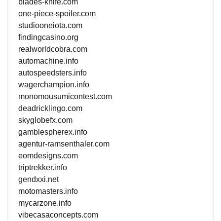
blades-knife.com
one-piece-spoiler.com
studiooneiota.com
findingcasino.org
realworldcobra.com
automachine.info
autospeedsters.info
wagerchampion.info
monomousumicontest.com
deadricklingo.com
skyglobefx.com
gamblespherex.info
agentur-ramsenthaler.com
eomdesigns.com
triptrekker.info
gendxxi.net
motomasters.info
mycarzone.info
vibecasaconcepts.com