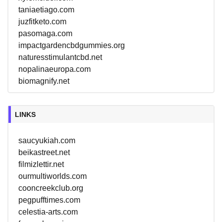
taniaetiago.com
juzfitketo.com
pasomaga.com
impactgardencbdgummies.org
naturesstimulantcbd.net
nopalinaeuropa.com
biomagnify.net
LINKS
saucyukiah.com
beikastreet.net
filmizlettir.net
ourmultiworlds.com
cooncreekclub.org
pegpufftimes.com
celestia-arts.com