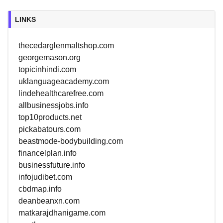
LINKS
thecedarglenmaltshop.com
georgemason.org
topicinhindi.com
uklanguageacademy.com
lindehealthcarefree.com
allbusinessjobs.info
top10products.net
pickabatours.com
beastmode-bodybuilding.com
financelplan.info
businessfuture.info
infojudibet.com
cbdmap.info
deanbeanxn.com
matkarajdhanigame.com