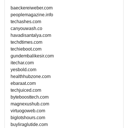
baeckereiweber.com
peoplemagazine.info
techashes.com
canyouwash.co
havadisantalya.com
techdtimes.com
techieboot.com
gundembalikesir.com
itechar.com
yesbold.com
healthhubzone.com
ebaraat.com
techjuiced.com
byteboosttech.com
magnexushub.com
virtuogoweb.com
biglotshours.com
buyliraglutide.com