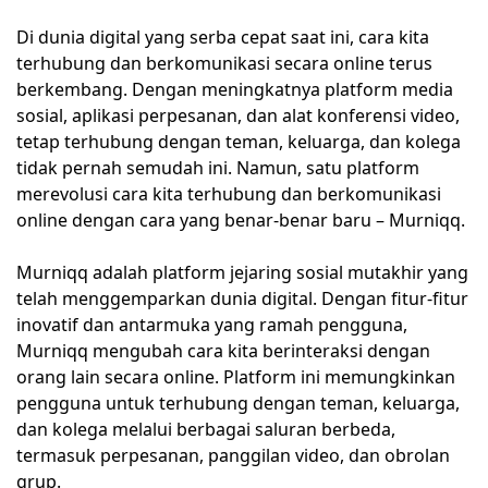
Di dunia digital yang serba cepat saat ini, cara kita
terhubung dan berkomunikasi secara online terus
berkembang. Dengan meningkatnya platform media
sosial, aplikasi perpesanan, dan alat konferensi video,
tetap terhubung dengan teman, keluarga, dan kolega
tidak pernah semudah ini. Namun, satu platform
merevolusi cara kita terhubung dan berkomunikasi
online dengan cara yang benar-benar baru – Murniqq.
Murniqq adalah platform jejaring sosial mutakhir yang
telah menggemparkan dunia digital. Dengan fitur-fitur
inovatif dan antarmuka yang ramah pengguna,
Murniqq mengubah cara kita berinteraksi dengan
orang lain secara online. Platform ini memungkinkan
pengguna untuk terhubung dengan teman, keluarga,
dan kolega melalui berbagai saluran berbeda,
termasuk perpesanan, panggilan video, dan obrolan
grup.