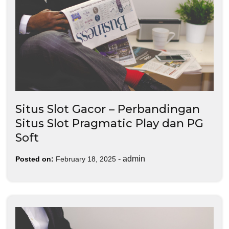
Situs Slot Gacor – Perbandingan
Situs Slot Pragmatic Play dan PG
Soft
-
admin
Posted on:
February 18, 2025