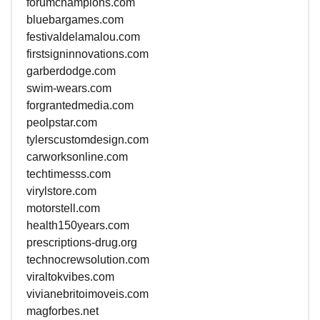
forumchampions.com
bluebargames.com
festivaldelamalou.com
firstsigninnovations.com
garberdodge.com
swim-wears.com
forgrantedmedia.com
peolpstar.com
tylerscustomdesign.com
carworksonline.com
techtimesss.com
virylstore.com
motorstell.com
health150years.com
prescriptions-drug.org
technocrewsolution.com
viraltokvibes.com
vivianebritoimoveis.com
magforbes.net