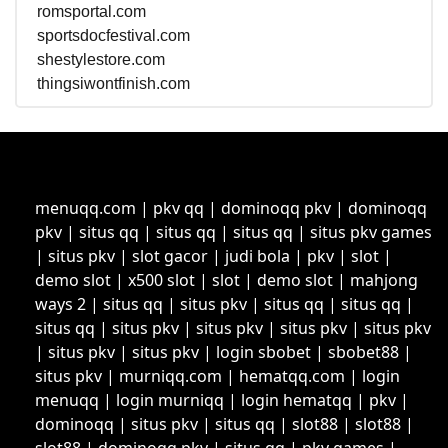
romsportal.com
sportsdocfestival.com
shestylestore.com
thingsiwontfinish.com
menuqq.com
|
pkv qq
|
dominoqq pkv
|
dominoqq
pkv
|
situs qq
|
situs qq
|
situs qq
|
situs pkv games
|
situs pkv
|
slot gacor
|
judi bola
|
pkv
|
slot
|
demo slot
|
x500 slot
|
slot
|
demo slot
|
mahjong
ways 2
|
situs qq
|
situs pkv
|
situs qq
|
situs qq
|
situs qq
|
situs pkv
|
situs pkv
|
situs pkv
|
situs pkv
|
situs pkv
|
situs pkv
|
login sbobet
|
sbobet88
|
situs pkv
|
murniqq.com
|
hematqq.com
|
login
menuqq
|
login murniqq
|
login hematqq
|
pkv
|
dominoqq
|
situs pkv
|
situs qq
|
slot88
|
slot88
|