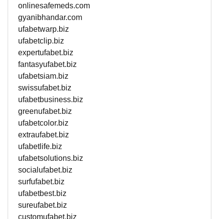
onlinesafemeds.com
gyanibhandar.com
ufabetwarp.biz
ufabetclip.biz
expertufabet.biz
fantasyufabet.biz
ufabetsiam.biz
swissufabet.biz
ufabetbusiness.biz
greenufabet.biz
ufabetcolor.biz
extraufabet.biz
ufabetlife.biz
ufabetsolutions.biz
socialufabet.biz
surfufabet.biz
ufabetbest.biz
sureufabet.biz
customufabet.biz