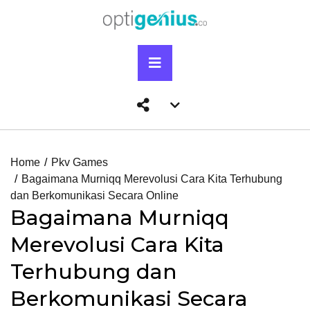
Skip
to
content
Primary
Menu
Account
menu
toggle
Home
Pkv Games
Bagaimana Murniqq Merevolusi Cara Kita Terhubung
dan Berkomunikasi Secara Online
Bagaimana Murniqq
Merevolusi Cara Kita
Terhubung dan
Berkomunikasi Secara