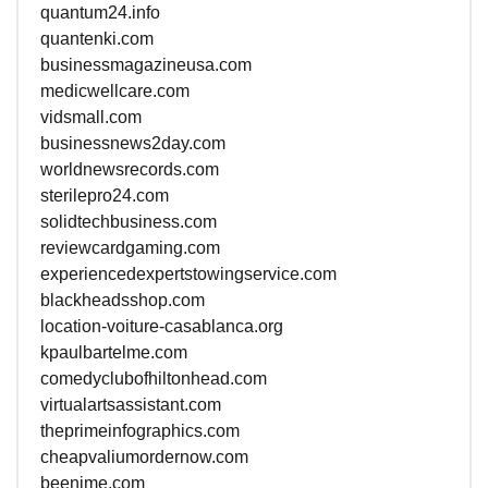
quantum24.info
quantenki.com
businessmagazineusa.com
medicwellcare.com
vidsmall.com
businessnews2day.com
worldnewsrecords.com
sterilepro24.com
solidtechbusiness.com
reviewcardgaming.com
experiencedexpertstowingservice.com
blackheadsshop.com
location-voiture-casablanca.org
kpaulbartelme.com
comedyclubofhiltonhead.com
virtualartsassistant.com
theprimeinfographics.com
cheapvaliumordernow.com
beenime.com